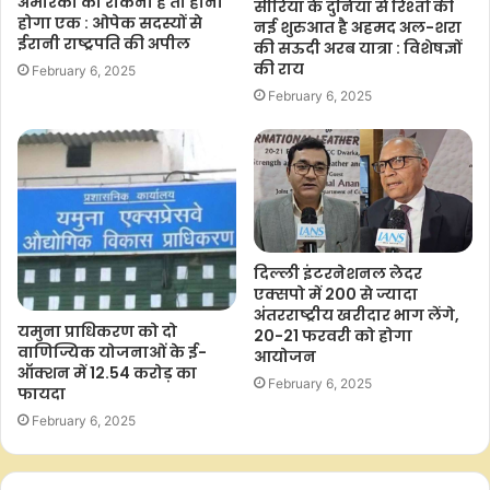
अमेरिका को रोकना है तो होना
सीरिया के दुनिया से रिश्तों की
b
s
t
L
e
होगा एक : ओपेक सदस्यों से
नई शुरुआत है अहमद अल-शरा
ईरानी राष्ट्रपति की अपील
o
A
e
i
की सऊदी अरब यात्रा : विशेषज्ञों
की राय
February 6, 2025
o
p
r
n
February 6, 2025
k
p
k
दिल्ली इंटरनेशनल लेदर
एक्सपो में 200 से ज्यादा
अंतरराष्ट्रीय खरीदार भाग लेंगे,
यमुना प्राधिकरण को दो
20-21 फरवरी को होगा
वाणिज्यिक योजनाओं के ई-
आयोजन
ऑक्शन में 12.54 करोड़ का
February 6, 2025
फायदा
February 6, 2025