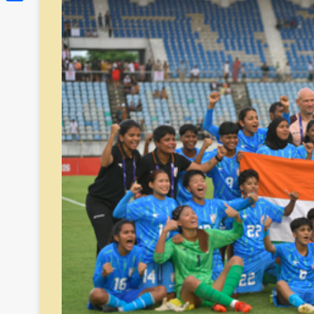
Link
Share