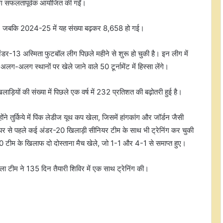
ग सफलतापूर्वक आयोजित की गईं।
ा, जबकि 2024-25 में यह संख्या बढ़कर 8,658 हो गई।
डर-13 अस्मिता फुटबॉल लीग पिछले महीने से शुरू हो चुकी है। इन लीग में
अलग स्थानों पर खेले जाने वाले 50 टूर्नामेंट में हिस्सा लेंगे।
ाड़ियों की संख्या में पिछले एक वर्ष में 232 प्रतिशत की बढ़ोतरी हुई है।
डीपीएल 2026: सिर्फ 9 रन देकर झटके 3
ने तुर्किये में पिंक लेडीज यूथ कप खेला, जिसमें हांगकांग और जॉर्डन जैसी
विकेट, नवदीन सैनी बोले- हमने योजनाओं
 से पहले कई अंडर-20 खिलाड़ी सीनियर टीम के साथ भी ट्रेनिंग कर चुकी
पर भरोसा करते हुए उन्हें बखूबी अंजाम दिया
-20 टीम के खिलाफ दो दोस्ताना मैच खेले, जो 1-1 और 4-1 से समाप्त हुए।
रियल मैड्रिड ने 19 साल फॉरवर्ड यान
डियोमांडे को साइन किया
ीम ने 135 दिन तैयारी शिविर में एक साथ ट्रेनिंग की।
सैमुअल को बड़ी राहत, सीएएफ की अपील
कमिटी ने बरी किया, स्टेडियम में बैन और
जुर्माना हटा