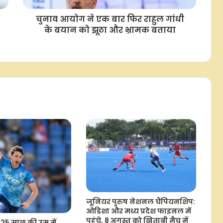
जुर्माना हटा
चुनाव आयोग ने एक बार फिर राहुल गांधी
के बयान को झूठा और भ्रामक बताया
जेके ओपन 2026: बेंगलुरु के गोल्फर
खलिन जोशी ने बनाई बढ़त
फुटबॉल: मोहम्मद सालाह लिवरपूल छोड़ने
के बाद 2 साल के कॉन्ट्रैक्ट पर
'ट्रैबजोनस्पोर' से जुड़े
भारत की अंडर-20 मेंस टीम ने सिंगापुर को
फ्रेंडली मैच में 1-0 से हराया
भारत में बेसबॉल का नया प्रयोग, मुंबई
करेगी टी20 वर्जन की मेजबानी
जूनियर पुरुष नेशनल चैंपियनशिप:
आखिर क्यों हैरी ब्रूक के बजाय रूट को मिली
ओडिशा और मध्य प्रदेश फाइनल में
टेस्ट कमान? नेशनल सेलेक्टर ने बताई
पहुंचे, 8 अगस्त को खिताबी मैच में
 25 साल की उम्र में