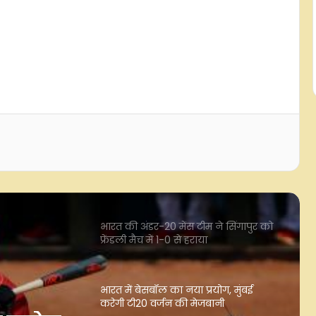
जेके ओपन 2026: बेंगलुरु के गोल्फर
खलिन जोशी ने बनाई बढ़त
फुटबॉल: मोहम्मद सालाह लिवरपूल छोड़ने
के बाद 2 साल के कॉन्ट्रैक्ट पर
'ट्रैबजोनस्पोर' से जुड़े
भारत की अंडर-20 मेंस टीम ने सिंगापुर को
फ्रेंडली मैच में 1-0 से हराया
भारत में बेसबॉल का नया प्रयोग, मुंबई
करेगी टी20 वर्जन की मेजबानी
आखिर क्यों हैरी ब्रूक के बजाय रूट को मिली
टेस्ट कमान? नेशनल सेलेक्टर ने बताई