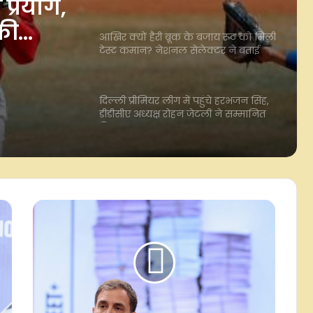
 बजाय
वजह
न?
दिल्ली प्रीमियर लीग में पहुंचे हरभजन सिंह,
ई वजह
डीडीसीए अध्यक्ष रोहन जेटली ने सम्मानित
किया
जन्मदिन विशेष: दीपक चाहर ने निभाया बेटे
होने का फर्ज, टीम इंडिया से वापस लिया था
नाम
डीपीएल 2026: सिर्फ 9 रन देकर झटके 3
विकेट, नवदीन सैनी बोले- हमने योजनाओं
पर भरोसा करते हुए उन्हें बखूबी अंजाम दिया
रियल मैड्रिड ने 19 साल फॉरवर्ड यान
डियोमांडे को साइन किया
सैमुअल को बड़ी राहत, सीएएफ की अपील
कमिटी ने बरी किया, स्टेडियम में बैन और