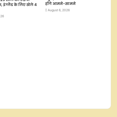
वजह
होंगे आमने-सामने
, इंग्लैंड के लिए खेले 4
August 6, 2026
026
दिल्ली प्रीमियर लीग में पहुंचे हरभजन सिंह,
डीडीसीए अध्यक्ष रोहन जेटली ने सम्मानित
किया
जन्मदिन विशेष: दीपक चाहर ने निभाया बेटे
होने का फर्ज, टीम इंडिया से वापस लिया था
नाम