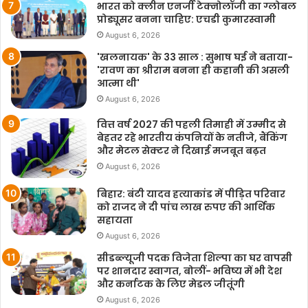
भारत को क्लीन एनर्जी टेक्नोलॉजी का ग्लोबल
प्रोड्यूसर बनना चाहिए: एचडी कुमारस्वामी
August 6, 2026
'खलनायक' के 33 साल : सुभाष घई ने बताया-
'रावण का श्रीराम बनना ही कहानी की असली
आत्मा थी'
August 6, 2026
वित्त वर्ष 2027 की पहली तिमाही में उम्मीद से
बेहतर रहे भारतीय कंपनियों के नतीजे, बैंकिंग
और मेटल सेक्टर ने दिखाई मजबूत बढ़त
August 6, 2026
बिहार: बंटी यादव हत्याकांड में पीड़ित परिवार
को राजद ने दी पांच लाख रुपए की आर्थिक
सहायता
August 6, 2026
सीडब्ल्यूजी पदक विजेता शिल्पा का घर वापसी
पर शानदार स्वागत, बोलीं- भविष्य में भी देश
और कर्नाटक के लिए मेडल जीतूंगी
August 6, 2026