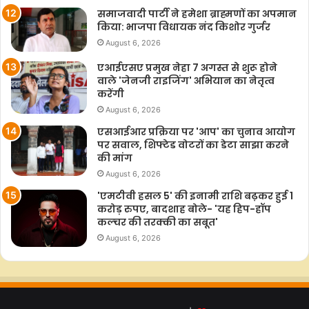
समाजवादी पार्टी ने हमेशा ब्राह्मणों का अपमान
किया: भाजपा विधायक नंद किशोर गुर्जर
August 6, 2026
एआईएसए प्रमुख नेहा 7 अगस्त से शुरू होने
वाले 'जेनजी राइजिंग' अभियान का नेतृत्व
करेंगी
August 6, 2026
एसआईआर प्रक्रिया पर 'आप' का चुनाव आयोग
पर सवाल, शिफ्टेड वोटरों का डेटा साझा करने
की मांग
August 6, 2026
'एमटीवी हसल 5' की इनामी राशि बढ़कर हुई 1
करोड़ रुपए, बादशाह बोले- 'यह हिप-हॉप
कल्चर की तरक्की का सबूत'
August 6, 2026