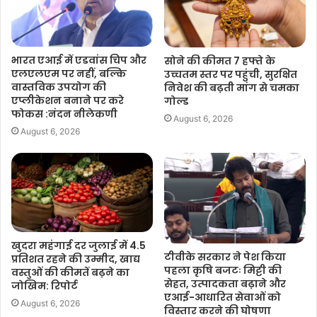
भारत एआई में एडवांस चिप और
सोने की कीमत 7 हफ्ते के
एलएलएम पर नहीं, बल्कि
उच्चतम स्तर पर पहुंची, सुरक्षित
वास्तविक उपयोग की
निवेश की बढ़ती मांग से चमका
एप्लीकेशन बनाने पर करे
गोल्ड
फोकस :नंदन नीलेकणी
August 6, 2026
August 6, 2026
खुदरा महंगाई दर जुलाई में 4.5
टीवीके सरकार ने पेश किया
प्रतिशत रहने की उम्मीद, खाद्य
पहला कृषि बजटः मिट्टी की
वस्तुओं की कीमतें बढ़ने का
सेहत, उत्पादकता बढ़ाने और
जोखिम: रिपोर्ट
एआई-आधारित सेवाओं को
August 6, 2026
विस्तार करने की घोषणा