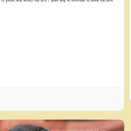
 इसका कोई फायदा नहीं होगा। इसमें कोई भी लापरवाही या विलंब नहीं होना
कांग्रेस ने गोवा इकाई के लिए नई सोशल
मीडिया टीम नियुक्त की
वेस्टर्न रेलवे ने गुजरात में समाखियाली-
भाचाऊ सेक्शन को चार लेन किया,
सीआरएस ने किया निरीक्षण
असम के सीएम हिमंत बिस्वा सरमा ने छात्रों
से की अपील, कहा- डिग्री के साथ स्किल भी
जरूरी, तभी मिलेंगे रोजगार के मौके
‘अगर हम सड़कों पर उतर आए तो दिल्ली ठप
हो जाएगी,' बीसी आरक्षण बिल पर बोलीं के.
कविता
मुंबई में मोहन भागवत का जेन-जी और
जेन-अल्फा से संवाद: शिक्षा, राजनीति और
युवा भूमिका पर खुलकर हुई चर्चा