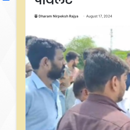
पायलट
Link
Share
Dharam Nirpeksh Rajya
August 17, 2024