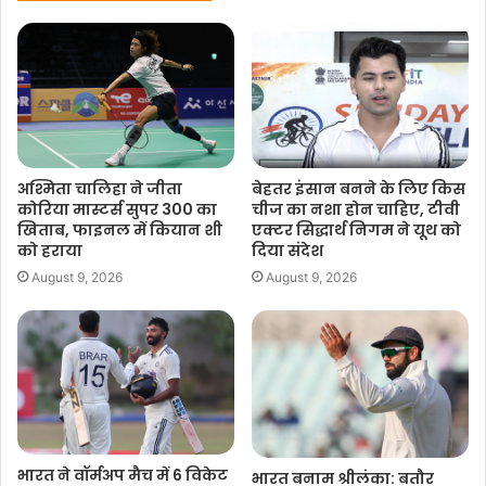
k
p
k
अश्मिता चालिहा ने जीता
बेहतर इंसान बनने के लिए किस
कोरिया मास्टर्स सुपर 300 का
चीज का नशा होन चाहिए, टीवी
खिताब, फाइनल में कियान शी
एक्टर सिद्धार्थ निगम ने यूथ को
को हराया
दिया संदेश
August 9, 2026
August 9, 2026
भारत ने वॉर्मअप मैच में 6 विकेट
भारत बनाम श्रीलंका: बतौर