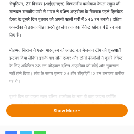
सेंचुरियन, 27 दिसंबर (आईएएनएस) विश्वसनीय बल्लेबाज केएल राहुल की
शानदार शतकीय पारी से भारत ने दक्षिण अफ्रीका के खिलाफ पहले क्रिकेट
टेस्ट के दूसरे दिन बुधवार को अपनी पहली पारी में 245 रन बनाये। दक्षिण
अफ्रीका ने इसका पीछा करते हुए लंच तक एक विकेट खोकर 49 रन बना
लिए हैं।
मोहम्मद सिराज ने एडन मारक्रम को आउट कर मेजबान टीम को शुरूआती
झटका दिया लेकिन इसके बाद डीन एल्गर और टोनी डीज़ॉर्ज़ी ने दूसरे विकेट
के लिए अविजित 38 रन जोड़कर दक्षिण अफ्रीका को कोई और नुकसान
नहीं होने दिया। लंच के समय एल्गर 29 और डीज़ॉर्ज़ी 12 रन बनाकर क्रीज
पर थे।
दूसरे दिन का पहला सत्र दक्षिण अफ़्रीका के नाम ही कहा जाएगा क्योंकि
भारत को 245 के स्कोर पर समेटने के बाद दक्षिण अफ़्रीका ने सिर्फ़ एक ही
Show More
विकेट खोया है। ज़ॉर्ज़ी और एल्गर के बीच अब तक 38 रनों की साझेदारी हो
चुकी है। मारक्रम के जल्दी पवेलियन लौट जाने के बाद दोनों बल्लेबाज़ों ने
सूझबूझ भरी बल्लेबाज़ी की और विपक्षी टीम के कप्तान रोहित शर्मा को पहले
Facebook
Twitter
WhatsApp