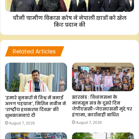
F
W
T
C
S
a
h
w
o
h
चीनी ग्रामीण विकास कोष ने नेपाली छात्रों को खेल
c
a
i
p
a
किट प्रदान की
e
t
t
y
r
b
s
t
L
e
o
A
e
i
Related Articles
o
p
r
n
k
p
k
झारखंड : विधानसभा के
'हमारे बुनकरों ने विश्व में बनाई
मानसून सत्र के दूसरे दिन
अलग पहचान', नितिन नवीन ने
जेपीएससी-जेएसएससी मुद्दे पर
‘राष्ट्रीय हथकरघा दिवस’ की
हंगामा, कार्यवाही बाधित
शुभकामनाएं दी
August 7, 2026
August 7, 2026