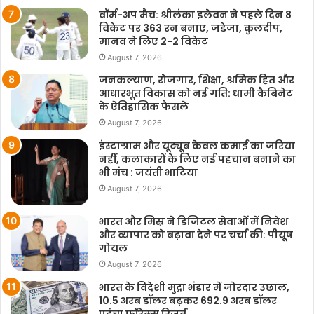
वॉर्म-अप मैच: श्रीलंका इलेवन ने पहले दिन 8
विकेट पर 363 रन बनाए, जडेजा, कुलदीप,
मानव ने लिए 2-2 विकेट
August 7, 2026
जनकल्याण, रोजगार, शिक्षा, श्रमिक हित और
आधारभूत विकास को नई गति: धामी कैबिनेट
के ऐतिहासिक फैसले
August 7, 2026
इंस्टाग्राम और यूट्यूब केवल कमाई का जरिया
नहीं, कलाकारों के लिए नई पहचान बनाने का
भी मंच : जयंती भाटिया
August 7, 2026
भारत और मिस्र ने डिजिटल सेवाओं में निवेश
और व्यापार को बढ़ावा देने पर चर्चा की: पीयूष
गोयल
August 7, 2026
भारत के विदेशी मुद्रा भंडार में जोरदार उछाल,
10.5 अरब डॉलर बढ़कर 692.9 अरब डॉलर
पहुंचा फॉरेक्स रिजर्व