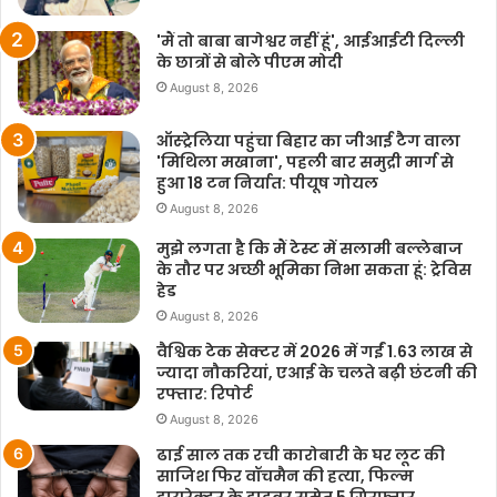
'मैं तो बाबा बागेश्वर नहीं हूं', आईआईटी दिल्ली
के छात्रों से बोले पीएम मोदी
August 8, 2026
ऑस्ट्रेलिया पहुंचा बिहार का जीआई टैग वाला
'मिथिला मखाना', पहली बार समुद्री मार्ग से
हुआ 18 टन निर्यात: पीयूष गोयल
August 8, 2026
मुझे लगता है कि मैं टेस्ट में सलामी बल्लेबाज
के तौर पर अच्छी भूमिका निभा सकता हूं: ट्रेविस
हेड
August 8, 2026
वैश्विक टेक सेक्टर में 2026 में गईं 1.63 लाख से
ज्यादा नौकरियां, एआई के चलते बढ़ी छंटनी की
रफ्तार: रिपोर्ट
August 8, 2026
ढाई साल तक रची कारोबारी के घर लूट की
साजिश फिर वॉचमैन की हत्या, फिल्म
डायरेक्टर के ड्राइवर समेत 5 गिरफ्तार