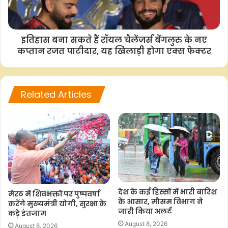
F
W
T
C
S
a
h
w
o
h
c
a
i
p
a
इतिहास बना सकते हैं रॉयल चैलेंजर्स बेंगलुरु के नए
e
t
t
y
r
कप्तान रजत पाटीदार, यह खिलाड़ी होगा एक्स फेक्टर
b
s
t
L
e
o
A
e
i
o
p
r
n
Related Articles
k
p
k
देश के कई हिस्सों में भारी बारिश
मेरठ में शिवभक्तों पर पुष्पवर्षा
के आसार, मौसम विभाग ने
करेंगे मुख्यमंत्री योगी, सुरक्षा के
जारी किया अलर्ट
कड़े इंतजाम
August 8, 2026
August 8, 2026