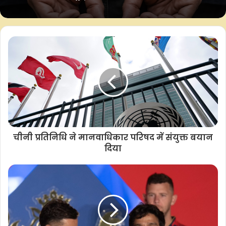
डायरेक्टर के ड्राइवर समेत 5 गिरफ्तार
धनखड़ ने पंजाब में किसानों को जबरन सड़क से हटाने को दुर्भाग्यपूर्ण बताया
और कहा कि जब किसान दिल्ली बॉर्डर पर बैठे थे, तब अरविंद केजरीवाल ने
अखिलेश यादव का तंज, बोले- बेसुध को सब
उन्हें ‘मेहमान’ बताया था, लेकिन अब किसानों को इस तरह से उठाया जाना
माफ, जनता इन्हें क्षमा करने के मूड में नहीं
निंदनीय है। उन्होंने यह सवाल भी उठाया कि हरियाणा की तरह पंजाब किसानों
को फसलों पर एमएसपी क्यों नहीं देता।
धनखड़ ने हरियाणा के बजट को राज्य के विकास के लिए एक ऐतिहासिक
कदम बताते हुए, इसे हरियाणा के भविष्य को सुदृढ़ बनाने की दिशा में महत्वपूर्ण
कदम बताया।
चीनी प्रतिनिधि ने मानवाधिकार परिषद में संयुक्त बयान
दिया
–आईएएनएस
एकेएस/सीबीटी