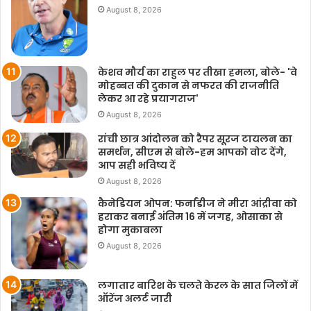
August 8, 2026
केशव मौर्य का राहुल पर तीखा हमला, बोले- 'वे
मोहब्बत की दुकान से नफरत की राजनीति
लेकर आ रहे प्रयागराज'
August 8, 2026
रांची छात्र आंदोलन को रैपर सूरज टायलन का
समर्थन, सीएम से बोले-हम आपको वोट देंगे,
आप सही भविष्य दें
August 8, 2026
कैनेडियन ओपन: फर्नांडीज ने मीरा आंद्रीवा को
हराकर बनाई अंतिम 16 में जगह, ओसाका से
होगा मुकाबला
August 8, 2026
लगातार बारिश के चलते केरल के सात जिलों में
ऑरेंज अलर्ट जारी