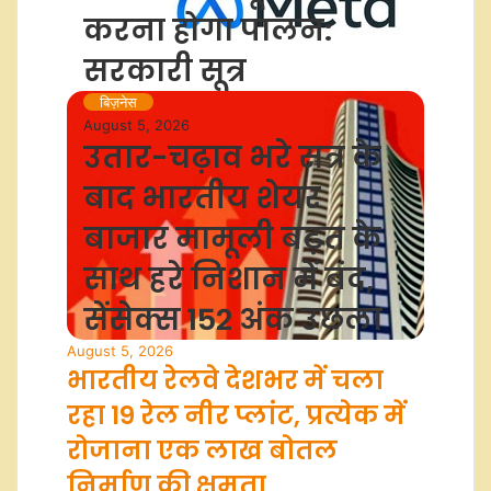
करना होगा पालन:
सरकारी सूत्र
बिज़नेस
August 5, 2026
उतार-चढ़ाव भरे सत्र के
बाद भारतीय शेयर
बाजार मामूली बढ़त के
साथ हरे निशान में बंद,
सेंसेक्स 152 अंक उछला
August 5, 2026
भारतीय रेलवे देशभर में चला
रहा 19 रेल नीर प्लांट, प्रत्येक में
रोजाना एक लाख बोतल
निर्माण की क्षमता