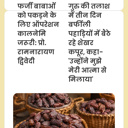
फर्जी बाबाओं
गुरु की तलाश
को पकड़ने के
में तीन दिन
लिए ऑपरेशन
बर्फीली
कालनेमि
पहाड़ियों में बैठे
जरूरी: प्रो.
रहे शेखर
रामनारायण
कपूर, कहा-
द्विवेदी
'उन्होंने मुझे
मेरी आत्मा से
मिलाया'
Related Articles