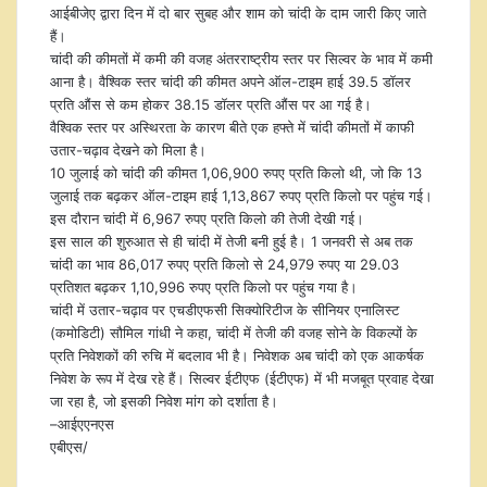
आईबीजेए द्वारा दिन में दो बार सुबह और शाम को चांदी के दाम जारी किए जाते
हैं।
चांदी की कीमतों में कमी की वजह अंतरराष्ट्रीय स्तर पर सिल्वर के भाव में कमी
आना है। वैश्विक स्तर चांदी की कीमत अपने ऑल-टाइम हाई 39.5 डॉलर
प्रति औंस से कम होकर 38.15 डॉलर प्रति औंस पर आ गई है।
वैश्विक स्तर पर अस्थिरता के कारण बीते एक हफ्ते में चांदी कीमतों में काफी
उतार-चढ़ाव देखने को मिला है।
10 जुलाई को चांदी की कीमत 1,06,900 रुपए प्रति किलो थी, जो कि 13
जुलाई तक बढ़कर ऑल-टाइम हाई 1,13,867 रुपए प्रति किलो पर पहुंच गई।
इस दौरान चांदी में 6,967 रुपए प्रति किलो की तेजी देखी गई।
इस साल की शुरुआत से ही चांदी में तेजी बनी हुई है। 1 जनवरी से अब तक
चांदी का भाव 86,017 रुपए प्रति किलो से 24,979 रुपए या 29.03
प्रतिशत बढ़कर 1,10,996 रुपए प्रति किलो पर पहुंच गया है।
चांदी में उतार-चढ़ाव पर एचडीएफसी सिक्योरिटीज के सीनियर एनालिस्‍ट
(कमोडिटी) सौमिल गांधी ने कहा, चांदी में तेजी की वजह सोने के विकल्पों के
प्रति निवेशकों की रुचि में बदलाव भी है। निवेशक अब चांदी को एक आकर्षक
निवेश के रूप में देख रहे हैं। सिल्‍वर ईटीएफ (ईटीएफ) में भी मजबूत प्रवाह देखा
जा रहा है, जो इसकी निवेश मांग को दर्शाता है।
–आईएएनएस
एबीएस/