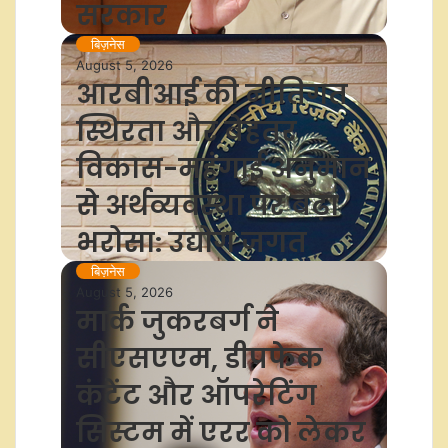
सरकार
बिज़नेस
August 5, 2026
आरबीआई की नीतिगत
स्थिरता और बेहतर
विकास-महंगाई अनुमान
से अर्थव्यवस्था पर बढ़ा
भरोसा: उद्योग जगत
बिज़नेस
August 5, 2026
मार्क जुकरबर्ग ने
सीएसएएम, डीपफेक
कंटेंट और ऑपरेटिंग
सिस्टम में एरर को लेकर