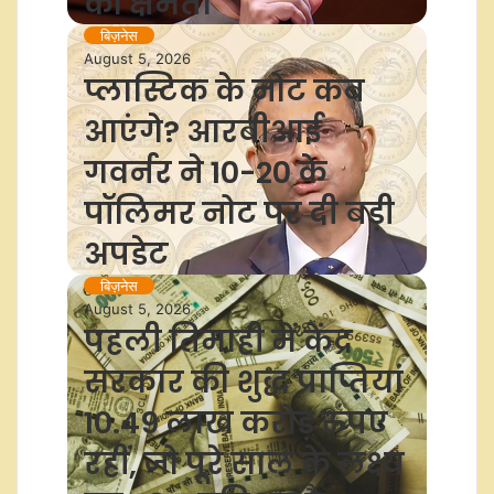
की क्षमता
बिज़नेस
August 5, 2026
प्लास्टिक के नोट कब
आएंगे? आरबीआई
गवर्नर ने 10-20 के
पॉलिमर नोट पर दी बड़ी
अपडेट
बिज़नेस
August 5, 2026
पहली तिमाही में केंद्र
सरकार की शुद्ध प्राप्तियां
10.49 लाख करोड़ रुपए
रहीं, जो पूरे साल के लक्ष्य