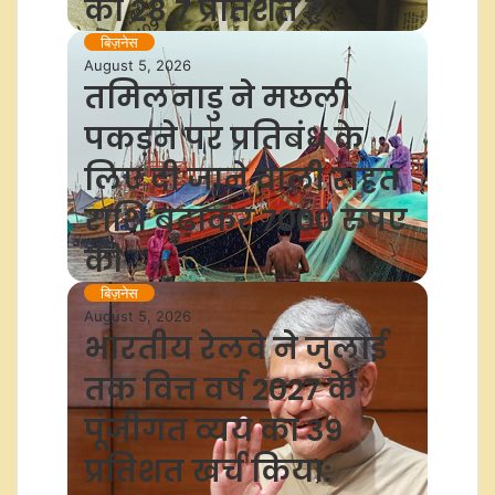
का 28.7 प्रतिशत है
बिज़नेस
August 5, 2026
तमिलनाडु ने मछली
पकड़ने पर प्रतिबंध के
लिए दी जाने वाली राहत
राशि बढ़ाकर 7000 रुपए
की
बिज़नेस
August 5, 2026
भारतीय रेलवे ने जुलाई
तक वित्त वर्ष 2027 के
पूंजीगत व्यय का 39
प्रतिशत खर्च किया: