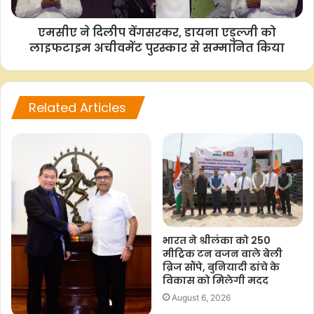
एमसीए ने दिलीप वेंगसरकर, डायना एडुल्जी को
लाइफटाइम अचीवमेंट पुरस्कार से सम्मानित किया
F
W
T
C
S
a
h
w
o
h
c
a
i
p
a
Related Articles
e
t
t
y
r
b
s
t
L
e
o
A
e
i
o
p
r
n
k
p
k
भारत ने श्रीलंका को 250
मीट्रिक टन वजन वाले बेली
ब्रिज सौंपे, बुनियादी ढांचे के
विकास को म‍िलेगी मदद
August 6, 2026