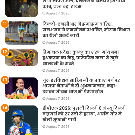
लगी भीषण आग, दमकल ने समय रहते पाया
काबू, टला बड़ा हादसा
August 7, 2026
दिल्ली-एनसीआर में झमाझम बारिश,
जलभराव से जनजीवन प्रभावित, मौसम विभाग
का येलो अलर्ट जारी
August 7, 2026
हिमाचल प्रदेश : कुल्लू का शरण गांव बना
हथकरघा का केंद्र, पारंपरिक कला से खुले
आमदनी के रास्ते
August 7, 2026
गुरु हरकिशन साहिब जी के प्रकाश पर्व पर
भाजपा नेताओं ने दी शुभकामनाएं, कहा-
उनका जीवन आज भी प्रेरणास्रोत
August 7, 2026
डीपीएल 2026: पुरानी दिल्ली 6 ने न्यू दिल्ली
टाइगर्स को 27 रनों से हराया, आर्यन गौर ने
खेली तूफानी पारी
August 7, 2026