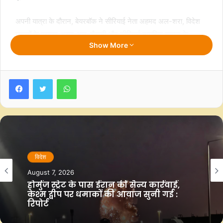
अपनी यात्रा के दौरान, बेयरबॉक ने सीरियाई नेता अहमद अल-शरा, विदेश
मामलों के प्रमुख असद अल-शैबानी और सीरियाई नागरिक समाज के
Show More
प्रतिनिधियों के साथ उच्च स्तरीय बैठक की।
बेयरबॉक ने दमिश्क में भारी क्षतिग्रस्त जोबार इलाके का भी दौरा किया, जो
Facebook
Twitter
WhatsApp
एक ऐसा जिला है जिसने देश के गृह युद्ध का खामियाजा भुगता है।
जर्मनी ने 2012 में दमिश्क में अपना दूतावास बंद कर दिया था जब देश में
भयंकर गृहयुद्ध शुरू हुआ था।
इटली और स्पेन जैसे कई अन्य यूरोपीय देशों ने पहले ही सीरिया की राजधानी
विदेश
में अपने दूतावास फिर से खोल दिए हैं।
August 7, 2026
होर्मुज स्ट्रेट के पास ईरान की सैन्य कार्रवाई,
राष्ट्रपति अल-असद को उनके नए नियुक्त उत्तराधिकारी अहमद अल-शरा
केश्म द्वीप पर धमाकों की आवाज सुनी गई :
के नेतृत्व में विद्रोही बलों के गठबंधन द्वारा अपदस्थ किए जाने के बाद सीरिया
रिपोर्ट
में जर्मनी के राजनयिक मिशन को फिर से खोलना एक महत्वपूर्ण बदलाव को