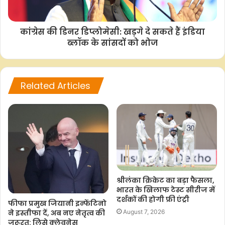
c
a
i
p
a
e
t
t
y
r
कांग्रेस की डिनर डिप्लोमेसी: खड़गे दे सकते हैं इंडिया
b
s
t
L
e
ब्लॉक के सांसदों को भोज
o
A
e
i
o
p
r
n
k
p
k
Related Articles
श्रीलंका क्रिकेट का बड़ा फैसला,
भारत के खिलाफ टेस्ट सीरीज में
दर्शकों की होगी फ्री एंट्री
फीफा प्रमुख जियानी इन्फेंटिनो
ने इस्तीफा दें, अब नए नेतृत्व की
August 7, 2026
जरूरत: लिसे क्लेवनेस