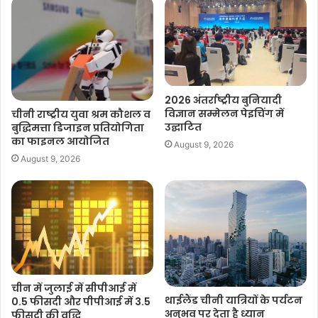
वीकेयू/केआर
F
W
T
C
S
2026 अंतर्राष्ट्रीय बुनियादी
a
h
w
o
h
विज्ञान सम्मेलन पेइचिंग में
चीनी राष्ट्रीय युवा श्रम कौशल व
c
a
i
p
a
उद्घाटित
बुद्धिमत्ता डिजाइन प्रतियोगिता
e
t
t
y
r
का फाइनल आयोजित
August 9, 2026
b
s
t
L
e
August 9, 2026
o
A
e
i
o
p
r
n
k
p
k
चीन में जुलाई में सीपीआई में
थाईलैंड चीनी यात्रियों के पर्यटन
0.5 फीसदी और पीपीआई में 3.5
अनुभव पर देता है ध्यान
फीसदी की वृद्धि