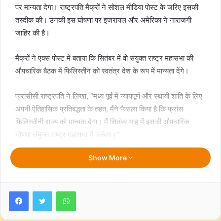
पर मान्यता देगा। राष्ट्रपति मैक्रों ने सोशल मीडिया पोस्ट के जरिए इसकी
तस्दीक की। उनकी इस घोषणा पर इजरायल और अमेरिका ने नाराजगी
जाहिर की है।
मैक्रों ने एक्स पोस्ट में बताया कि सितंबर में वो संयुक्त राष्ट्र महासभा की
औपचारिक बैठक में फिलिस्तीन को स्वतंत्र देश के रूप में मान्यता देंगे।
फ्रांसीसी राष्ट्रपति ने लिखा, “मध्य पूर्व में न्यायपूर्ण और स्थायी शांति के लिए
अपनी ऐतिहासिक प्रतिबद्धता के तहत, मैंने फैसला किया है कि फ्रांस
फिलिस्तीनी राज्य को मान्यता देगा। मैं सितंबर माह में इसकी औपचारिक
घोषणा संयुक्त राष्ट्र महासभा में करूंगा।”
Show More
इस घोषणा से इजरायल में तीखी प्रतिक्रिया हुई। इजरायली प्रधानमंत्री
बेंजामिन नेतन्याहू ने इसे “आतंक को पुरस्कृत करने वाला” कदम बताया और
कहा कि यह इजरायल के लिए खतरा है। उन्होंने एक बयान में कहा, “यह
Facebook
Twitter
WhatsApp
फैसला आतंकवाद को इनाम देने जैसा है और यह गाजा जैसे एक और ईरानी
समर्थित प्रॉक्सी को जन्म देगा। ऐसी स्थिति में एक फिलिस्तीनी राष्ट्र,