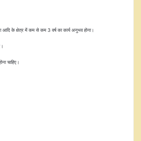
मदरसों में अंग्रेजी शिक्षा और राष्ट्रगान शुरू हो,
बच्चों में देशभक्ति की भावना जगाई जाए:
ण आदि के क्षेत्र में कम से कम 3 वर्ष का कार्य अनुभव होना।
माधवी लता
ए।
इंडिया बायोएनर्जी एंड टेक एक्सपो 11 से 13
अगस्त तक, सीएम योगी 12 को करेंगे दौरा
 होना चाहिए।
भाजपा ने संसद में व्यवधान उत्पन्न करने के
लिए खड़गे और राहुल गांधी की आलोचना
की
'कॉकरोच जनता पार्टी' ने राष्ट्रीय
कार्यकारिणी का किया ऐलान, अगले छह
महीनों में देशभर में संगठन का विस्तार
समाजवादी पार्टी ने हमेशा ब्राह्मणों का