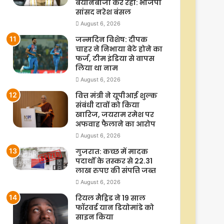
बयानबाजी कर रहा: भाजपा
सांसद नरेश बंसल
August 6, 2026
जन्मदिन विशेष: दीपक
चाहर ने निभाया बेटे होने का
फर्ज, टीम इंडिया से वापस
लिया था नाम
August 6, 2026
वित्त मंत्री ने यूपीआई शुल्क
संबंधी दावों को किया
खारिज, जयराम रमेश पर
अफवाह फैलाने का आरोप
August 6, 2026
गुजरात: कच्छ में मादक
पदार्थों के तस्कर से 22.31
लाख रुपए की संपत्ति जब्त
August 6, 2026
रियल मैड्रिड ने 19 साल
फॉरवर्ड यान डियोमांडे को
साइन किया