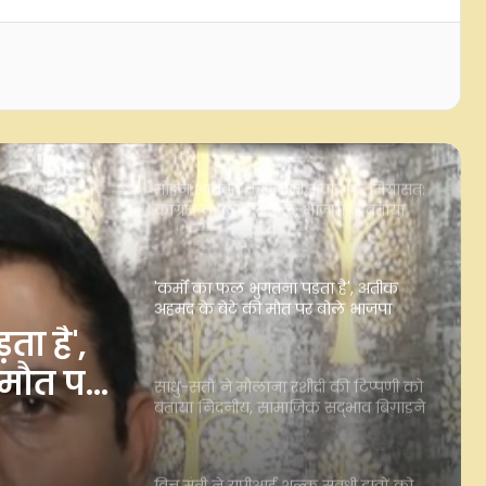
अपमान किया: भाजपा विधायक नंद किशोर
गुर्जर
मोहन भागवत के जेनजी संवाद पर सियासत:
कांग्रेस ने उठाए सवाल, भाजपा ने बताया
प्रेरणादायी
'कर्मों का फल भुगतना पड़ता है', अतीक
अहमद के बेटे की मौत पर बोले भाजपा
विधायक
साधु-संतों ने मौलाना रशीदी की टिप्‍पणी को
बताया निंदनीय, सामाजिक सद्भाव बिगाड़ने
का आरोप
शीदी की
ीय,
वित्त मंत्री ने यूपीआई शुल्क संबंधी दावों को
किया खारिज, जयराम रमेश पर अफवाह
ने का
फैलाने का आरोप
बिहार में राहुल गांधी और अन्य विपक्षी सांसदों