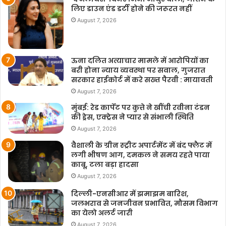
लिए डाउन एंड डर्टी होने की जरूरत नहीं
August 7, 2026
ऊना दलित अत्याचार मामले में आरोपियों का
बरी होना न्याय व्यवस्था पर सवाल, गुजरात
सरकार हाईकोर्ट में करे सख्त पैरवी : मायावती
August 7, 2026
मुंबई: रेड कार्पेट पर कुत्ते ने खींची रवीना टंडन
की ड्रेस, एक्ट्रेस ने प्यार से संभाली स्थिति
August 7, 2026
वैशाली के ग्रीन स्ट्रीट अपार्टमेंट में बंद फ्लैट में
लगी भीषण आग, दमकल ने समय रहते पाया
काबू, टला बड़ा हादसा
August 7, 2026
दिल्ली-एनसीआर में झमाझम बारिश,
जलभराव से जनजीवन प्रभावित, मौसम विभाग
का येलो अलर्ट जारी
August 7, 2026