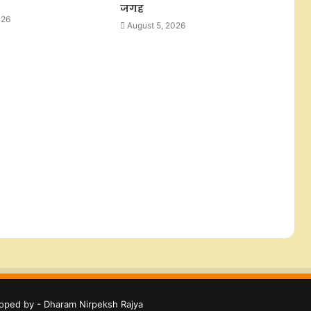
जगह
026
August 5, 2026
भारत को क्लीन एनर्जी टेक्नोलॉजी का
ग्लोबल प्रोड्यूसर बनना चाहिए: एचडी
कुमारस्वामी
वित्त वर्ष 2027 की पहली तिमाही में उम्मीद
से बेहतर रहे भारतीय कंपनियों के नतीजे,
बैंकिंग और मेटल सेक्टर ने दिखाई मजबूत
बढ़त
एटीएफ में इथेनॉल मिलाने की कोई योजना
नहीं, भ्रामक दावों से बचें: नागर विमानन
मंत्री राम मोहन नायडू
oped by - Dharam Nirpeksh Rajya