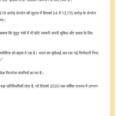
,376 करोड़ लेनदेन की तुलना में वित्तवर्ष 24 में 13,115 करोड़ के लेनदेन
 था।
कि सुदूर गांवों में भी छोटे व्यापारी अपनी सुविधा और दक्षता के लिए
र समावेशिता को बढ़ावा दे रहा है। भारत का यूपीआई अब एक नई जिम्मेदारी निभा
।”
 अधिक फिनटेक कंपनियों का घर है।
अदाणी इलेक्ट्रिसिटी ने वंचित समुदायों को
सशक्त बनाने के लिए बांटे कपड़े
बड़ा पारिस्थितिकी तंत्र है, जो वित्तवर्ष 2030 तक वार्षिक राजस्व में लगभग
सीसीपीए ने डार्क पैटर्न्स के खिलाफ कार्रवाई
की; इंडिगो, जेप्टो, फर्स्टक्राई, फिजिक्स वाला
समेत 9 प्लेटफॉर्म्स पर लगाया जुर्माना