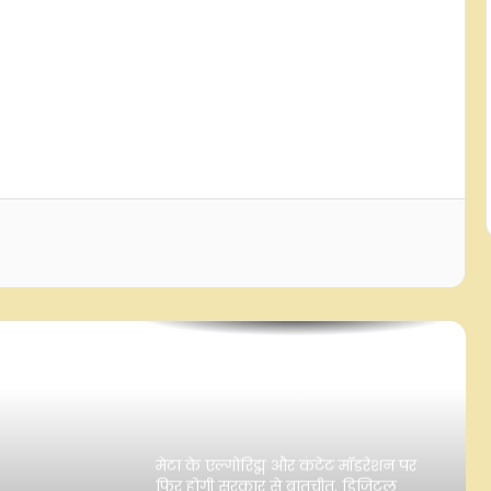
भारतीय आईटी सेक्टर में भर्ती सालाना 10
प्रतिशत बढ़ी, एआई से जुड़े पदों की मांग में
तेज उछाल: रिपोर्ट
अब स्नैपचैट पर भी विदेश मंत्रालय, भारतीय
मिशन की गतिविधियों से यूजर्स होंगे रूबरू
मेटा के एआई मॉडल ने साइबर सिक्योरिटी
टेस्ट के दौरान बाहरी सिस्टम को किया हैक
ब्रिक्स देशों के पास विनिर्माण क्षमता बढ़ाने
और मजबूत सप्लाई चेन विकसित करने का
सुनहरा अवसर: पीयूष गोयल
मेटा के एल्गोरिद्म और कंटेंट मॉडरेशन पर
फिर होगी सरकार से बातचीत, डिजिटल
प्लेटफॉर्म्स की बढ़ी निगरानी