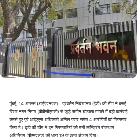
मुंबई, 14 अगस्त (आईएएनएस)। प्रवर्तन निदेशालय (ईडी) की टीम ने वसई
विरार नगर निगम (वीवीसीएमसी) से जुड़े जमीन घोटाला मामले में बड़ी कार्रवाई
करते हुए पूर्व आईएएस अधिकारी अनिल पवार समेत 4 आरोपियों को गिरफ्तार
किया है। ईडी की टीम ने इन गिरफ्तारियों को मनी लॉन्ड्रिंग रोकथाम
अधिनियम (पीएमएलए) की धारा 19 के तहत अंजाम दिया।