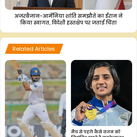
a
h
w
o
h
c
a
i
p
a
अजरबैजान-आर्मेनिया शांति समझौते का ईरान ने
e
t
t
y
r
किया स्वागत, विदेशी हस्तक्षेप पर जताई चिंता
b
s
t
L
e
o
A
e
i
o
p
r
n
Related Articles
k
p
k
मैच से पहले कैसे वजन को