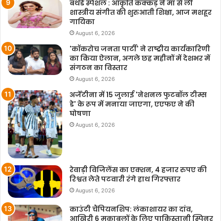
बर्थडे स्पेशल : आकृति कक्कड़ ने मां से ली
शास्त्रीय संगीत की शुरुआती शिक्षा, आज मशहूर
गायिका
August 6, 2026
'कॉकरोच जनता पार्टी' ने राष्ट्रीय कार्यकारिणी
का किया ऐलान, अगले छह महीनों में देशभर में
संगठन का विस्तार
August 6, 2026
अर्जेंटीना में 15 जुलाई 'नेशनल फुटबॉल टीम्स
डे' के रूप में मनाया जाएगा, एएफए ने की
घोषणा
August 6, 2026
रेवाड़ी विजिलेंस का एक्शन, 4 हजार रुपए की
रिश्वत लेते पटवारी रंगे हाथ गिरफ्तार
August 6, 2026
काउंटी चैंपियनशिप: लंकाशायर का दांव,
आखिरी 6 मुकाबलों के लिए पाकिस्तानी स्पिनर