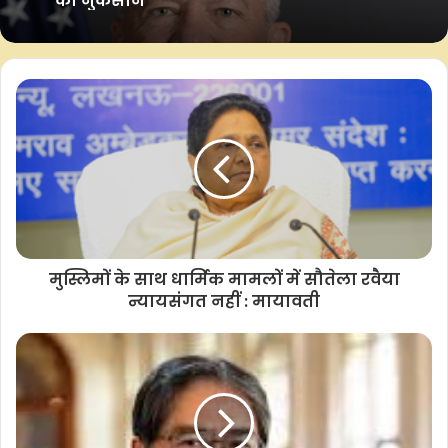
का नुकसान
कि वह चुनाव इसलिए नहीं करा रहे क्योंकि उन्हें हार का डर है।
शुक्रवार को ओवल ऑफिस में हुए झगड़े के बाद, रिपब्लिकन सीनेटर लिंडसे
ग्राहम ने जेलेंस्की से इस्तीफा देने को कहा। ग्राहम 2022 में रूस के हमले
के खिलाफ यूक्रेन का समर्थन करते रहे हैं। हालांकि वह अक्सर दोस्ती और
गठबंधन में बदलाव के लिए भी जाने जाते हैं।
इस पर जेलेंस्की ने जवाब दिया था कि वह सिर्फ यूक्रेन के वोटरों को जवाब
देते हैं। उन्होंने ग्राहम को यूक्रेन की नागरिकता लेने की पेशकश की, ताकि
वह वोट देकर उन्हें हटा सकें।
मुस्लिमों के साथ धार्मिक मामलों में सौतेला रवैया
न्यायसंगत नहीं : मायावती
–आईएएनएस
एकेएस/एएस