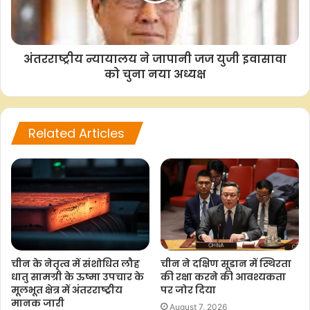
F
W
T
C
S
a
h
w
o
h
c
a
i
p
a
अंतरराष्ट्रीय न्यायालय ने जापानी जज युजी इवासावा
e
t
t
y
r
को चुना नया अध्यक्ष
b
s
t
L
e
o
A
e
i
o
p
r
n
Related Articles
k
p
k
चीन के नेतृत्व में संशोधित लौह
चीन ने दक्षिण सूडान में स्थिरता
धातु सामग्री के ऊष्मा उपचार के
की रक्षा करने की आवश्यकता
मूलभूत क्षेत्र में अंतरराष्ट्रीय
पर जोर दिया
मानक जारी
August 7, 2026