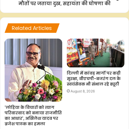
मौतों पर जताया दुख, सहायता की घोषणा की
a
h
w
o
h
c
a
i
p
a
e
t
t
y
r
Related Articles
b
s
t
L
e
o
A
e
i
o
p
r
n
k
p
k
दिल्ली में कांवड़ मार्गों पर कड़ी
सुरक्षा, वीएचपी-बजरंग दल के
स्वयंसेवक भी संभाल रहे ड्यूटी
August 8, 2026
'लोहिया के विचारों को त्याग
परिवारवाद को बनाया राजनीति
का आधार', अखिलेश यादव पर
ब्रजेश पाठक का हमला