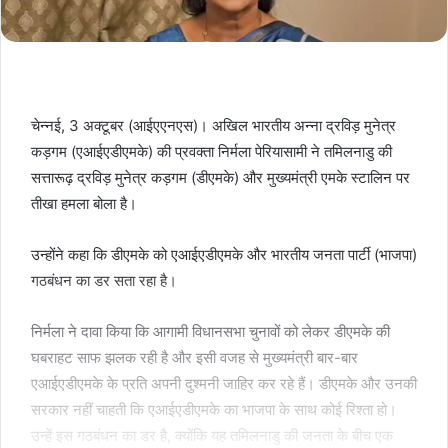
चेन्नई, 3 अक्टूबर (आईएएनएस)। अखिल भारतीय अन्ना द्रविड़ मुनेत्र
कड़गम (एआईएडीएमके) की प्रवक्ता निर्मला पेरियासामी ने तमिलनाडु की
सत्तारूढ़ द्रविड़ मुनेत्र कड़गम (डीएमके) और मुख्यमंत्री एमके स्टालिन पर
तीखा हमला बोला है।
उन्होंने कहा कि डीएमके को एआईएडीएमके और भारतीय जनता पार्टी (भाजपा)
गठबंधन का डर सता रहा है।
निर्मला ने दावा किया कि आगामी विधानसभा चुनावों को लेकर डीएमके की
घबराहट साफ झलक रही है और इसी वजह से मुख्यमंत्री बार-बार
एआईएडीएमके के प्रति अपनी दुश्मनी जाहिर कर रहे हैं। डीएमके और उनकी
सरकार नहीं चाहती कि एआईएडीएमके का भाजपा के साथ कोई रिश्ता हो।
उन्हें इस गठबंधन का डर है, क्योंकि यह तमिलनाडु की जनता के बीच एक