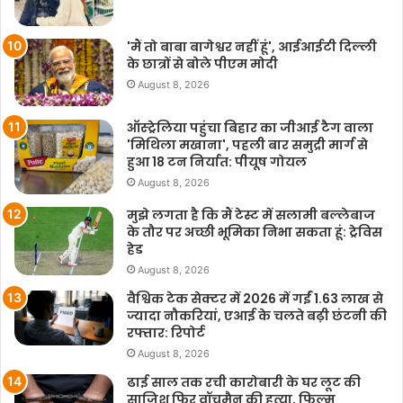
'मैं तो बाबा बागेश्वर नहीं हूं', आईआईटी दिल्ली
के छात्रों से बोले पीएम मोदी
August 8, 2026
ऑस्ट्रेलिया पहुंचा बिहार का जीआई टैग वाला
'मिथिला मखाना', पहली बार समुद्री मार्ग से
हुआ 18 टन निर्यात: पीयूष गोयल
August 8, 2026
मुझे लगता है कि मैं टेस्ट में सलामी बल्लेबाज
के तौर पर अच्छी भूमिका निभा सकता हूं: ट्रेविस
हेड
August 8, 2026
वैश्विक टेक सेक्टर में 2026 में गईं 1.63 लाख से
ज्यादा नौकरियां, एआई के चलते बढ़ी छंटनी की
रफ्तार: रिपोर्ट
August 8, 2026
ढाई साल तक रची कारोबारी के घर लूट की
साजिश फिर वॉचमैन की हत्या, फिल्म