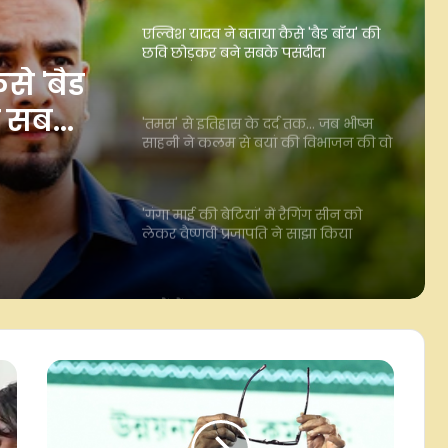
'तमस' से इतिहास के दर्द तक… जब भीष्म
साहनी ने कलम से बयां की विभाजन की वो
सच्चाई
द तक…
म से
'गंगा माई की बेटियां' में रैगिंग सीन को
लेकर वैष्णवी प्रजापति ने साझा किया
सच्चाई
अनुभव, कहा- 'सोनी का दर्द महसूस करना
आसान नहीं था'
से 'बैड
यादों में अनुपम श्याम : जब 'ठाकुर सज्जन
सिंह' की बीमारी की खबर सुन योगी
े सबके
आदित्यनाथ ने बढ़ाया था मदद का हाथ
इंस्टाग्राम और यूट्यूब केवल कमाई का
जरिया नहीं, कलाकारों के लिए नई पहचान
बनाने का भी मंच : जयंती भाटिया
रवि किशन के मीम्स पर वीडियो बनाकर ट्रेंड
में शामिल हुए शेखर सुमन, लिखा-'मनी
फॉलो माई ब्रदर'