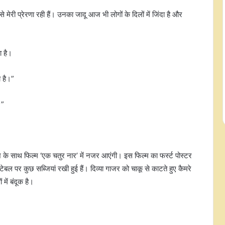
से मेरी प्रेरणा रही हैं। उनका जादू आज भी लोगों के दिलों में जिंदा है और
ा है।
 है।”
।”
इंस्टाग्राम और यूट्यूब केवल कमाई का
जरिया नहीं, कलाकारों के लिए नई पहचान
ेश के साथ फिल्म ‘एक चतुर नार’ में नजर आएंगी। इस फिल्म का फर्स्ट पोस्टर
बनाने का भी मंच : जयंती भाटिया
 टेबल पर कुछ सब्जियां रखी हुई हैं। दिव्या गाजर को चाकू से काटते हुए कैमरे
में बंदूक है।
रवि किशन के मीम्स पर वीडियो बनाकर ट्रेंड
में शामिल हुए शेखर सुमन, लिखा-'मनी
फॉलो माई ब्रदर'