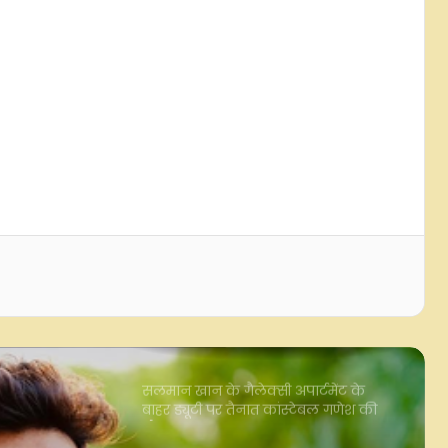
लाहौर का वो मंच, जब केएल सहगल ने की
मदद… फिर गूंज उठी सिद्धेश्वरी देवी की
आवाज
सोनू निगम ने पहली बार हिंदी-हरियाणवी
गाना 'चुन्नी' गाया, बताया- 'यह रोमांस और
मस्ती से भरपूर है'
मुंबई से सैन जोस तक 40 घंटे का सफर!
अपूर्वा ने शेयर की पहली अमेरिका ट्रिप की
झलक
सलमान खान के गैलेक्सी अपार्टमेंट के
बाहर ड्यूटी पर तैनात कांस्टेबल गणेश की
मौत
एल्विश यादव ने बताया कैसे 'बैड बॉय' की
छवि छोड़कर बने सबके पसंदीदा