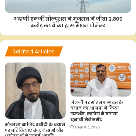
o
A
e
i
o
p
r
n
अदाणी एनर्जी सॉल्यूशंस ने गुजरात में जीता 2,800
k
p
k
करोड़ रुपये का ट्रांसमिशन प्रोजेक्ट
Related Articles
जेनजी पर मोहन भागवत के
बयान का भाजपा ने किया
समर्थन, कांग्रेस ने बताया
चुनावी मैनेजमेंट
मौलाना साजिद रशीदी के बयान
August 7, 2026
पर प्रतिक्रियाएं तेज, नेताओं और
धर्मगुरुओं ने जताई आपत्ति