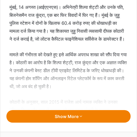
मुंबई, 14 अगस्त (आईएएनएस)। अभिनेत्री शिल्पा शेट्टी और उनके पति,
बिजनेसमैन राज कुंद्रा, एक बार फिर विवादों में घिर गए हैं। मुंबई के जुहू
पुलिस स्टेशन में दोनों के खिलाफ 60.4 करोड़ रुपए की धोखाधड़ी का
मामला दर्ज किया गया है। यह शिकायत जुहू निवासी व्यवसायी दीपक कोठारी
ने दर्ज कराई है, जो लोटस कैपिटल फाइनेंशियल सर्विसेज के डायरेक्टर हैं।
मामले की गंभीरता को देखते हुए इसे आर्थिक अपराध शाखा को सौंप दिया गया
है। कोठारी का आरोप है कि शिल्पा शेट्टी, राज कुंद्रा और एक अज्ञात व्यक्ति
ने उनकी कंपनी बेस्ट डील टीवी प्राइवेट लिमिटेड के जरिए धोखाधड़ी की।
यह कंपनी होम शॉपिंग और ऑनलाइन रिटेल प्लेटफॉर्म के रूप में काम करती
थी, जो अब बंद हो चुकी है।
कोठारी के अनुसार, साल 2015 में राजेश आर्य नामक व्यक्ति ने उनका
परिचय शिल्पा और राज से कराया, जो उस समय कंपनी के प्रमुख
Show More
शेयरधारक थे। आरोप है कि दोनों ने बिजनेस बढ़ाने के नाम पर 75 करोड़
रुपए के लोन की मांग की, लेकिन बाद में इसे निवेश के रूप में लेने की बात
कही। कोठारी को 12 प्रतिशत ब्याज के साथ मासिक रिटर्न और मूलधन