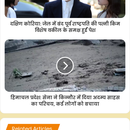
दक्षिण कोरिया: जेल में बंद पूर्व राष्ट्रपति की पत्नी किम
F
W
T
C
S
विशेष वकील के समक्ष हुईं पेश
a
h
w
o
h
c
a
i
p
a
e
t
t
y
r
b
s
t
L
e
o
A
e
i
o
p
r
n
k
p
k
हिमाचल प्रदेश: सेना ने किन्नौर में दिया अदम्य साहस
का परिचय, कई लोगों को बचाया
Related Articles