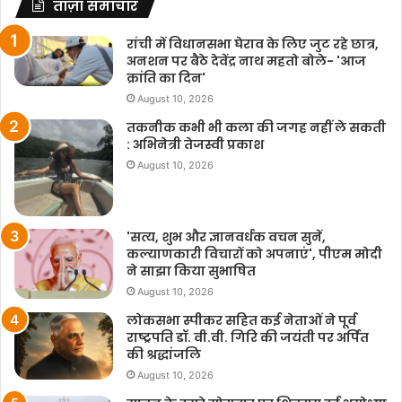
ताज़ा समाचार
रांची में विधानसभा घेराव के लिए जुट रहे छात्र,
अनशन पर बैठे देवेंद्र नाथ महतो बोले- 'आज
क्रांति का दिन'
August 10, 2026
तकनीक कभी भी कला की जगह नहीं ले सकती
: अभिनेत्री तेजस्वी प्रकाश
August 10, 2026
'सत्य, शुभ और ज्ञानवर्धक वचन सुनें,
कल्याणकारी विचारों को अपनाएं', पीएम मोदी
ने साझा किया सुभाषित
August 10, 2026
लोकसभा स्पीकर सहित कई नेताओं ने पूर्व
राष्ट्रपति डॉ. वी.वी. गिरि की जयंती पर अर्पित
की श्रद्धांजलि
August 10, 2026