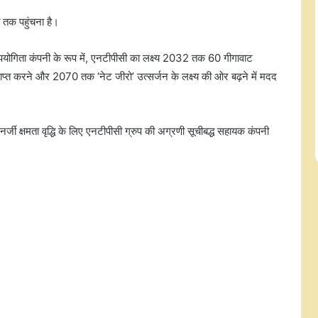
 तक पहुंचना है।
 उपयोगिता कंपनी के रूप में, एनटीपीसी का लक्ष्य 2032 तक 60 गीगावाट
रियल-टाइम ऑब्जर्वेशन टेक्नोलॉजी से
कैंसर के इलाज में मिलेगी मदद: डॉ. श्याम
प्राप्त करने और 2070 तक ‘नेट जीरो’ उत्सर्जन के लक्ष्य की ओर बढ़ने में मदद
अग्रवाल
बिहार की प्रतिभा और उत्पादों को वैश्विक
ी क्षमता वृद्धि के लिए एनटीपीसी ग्रुप की अग्रणी सूचीबद्ध सहायक कंपनी
बाजार में मिल रही नई पहचान, एफटीए से
खुल रहे निर्यात के नए रास्ते: पीयूष गोयल
उपभोक्ता निश्चिंत होकर ई20 पेट्रोल का कर
सकते हैं उपयोग, निर्धारित गुणवत्ता मानकों
के अनुरूप है ईंधन: सरकार
हर मच्छर का अपना 'फेवरेट' इंसान! 119
लोगों पर हुई रिसर्च में चौंकाने वाला खुलासा