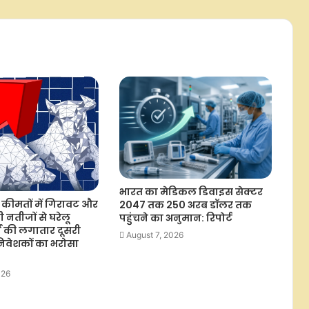
ऑस्ट्रेलिया पहुंचा बिहार का जीआई टैग
वाला 'मिथिला मखाना', पहली बार समुद्री
मार्ग से हुआ 18 टन निर्यात: पीयूष गोयल
सरकार ने समुद्री प्रशासन को डिजिटाइज
करने और नाविकों की सुरक्षा को बढ़ावा देने
के लिए लॉन्च किया 'ई-समुद्र' प्लेटफॉर्म
अमेरिका के नए टैरिफ बिल से भारत के
इंजीनियरिंग एक्सपोर्ट को लेकर चिंता :
औद्योगिक संगठन
भारत का मेडिकल डिवाइस सेक्टर
यूपीआई ट्रांजैक्शन पर उपयोगकर्ताओं से
ी कीमतों में गिरावट और
2047 तक 250 अरब डॉलर तक
कोई चार्ज नहीं लिया जाएगा, व्यापारियों के
 नतीजों से घरेलू
पहुंचने का अनुमान: रिपोर्ट
लिए भी अधिकांश ट्रांजैक्शन रहेंगे मुफ्त:
्ज की लगातार दूसरी
August 7, 2026
सरकार
 निवेशकों का भरोसा
एससीआई ने 8,000 टीईयू क्षमता वाले 6 बड़े
026
कंटेनर जहाजों के निर्माण के लिए जारी
किया 720 मिलियन डॉलर का वैश्विक टेंडर