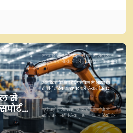
ऑस्ट्रेलिया पहुंचा बिहार का जीआई टैग
वाला 'मिथिला मखाना', पहली बार समुद्री
मार्ग से हुआ 18 टन निर्यात: पीयूष गोयल
सरकार ने समुद्री प्रशासन को डिजिटाइज
करने और नाविकों की सुरक्षा को बढ़ावा देने
के लिए लॉन्च किया 'ई-समुद्र' प्लेटफॉर्म
अमेरिका के नए टैरिफ बिल से भारत के
इंजीनियरिंग एक्सपोर्ट को लेकर चिंता :
औद्योगिक संगठन
यूपीआई ट्रांजैक्शन पर उपयोगकर्ताओं से
कोई चार्ज नहीं लिया जाएगा, व्यापारियों के
लिए भी अधिकांश ट्रांजैक्शन रहेंगे मुफ्त:
सरकार
्ज नहीं
एससीआई ने 8,000 टीईयू क्षमता वाले 6 बड़े
कंटेनर जहाजों के निर्माण के लिए जारी
 के लिए
किया 720 मिलियन डॉलर का वैश्विक टेंडर
ेंगे