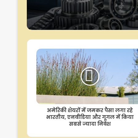
अमेरिका के नए टैरिफ ब
मुफ्त: सरकार
भारत के इंजीनियरिंग एक्
को लेकर चिंता : औद्योग
संगठन
अमेरिकी शेयरों में जमकर पैसा लगा रहे
भारतीय, एनवीडिया और गूगल में किया
सबसे ज्यादा निवेश