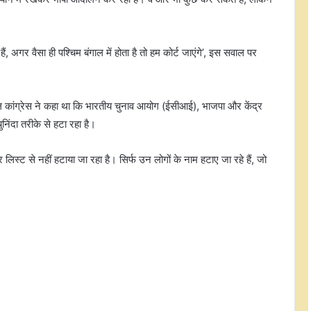
हैं, अगर वैसा ही पश्चिम बंगाल में होता है तो हम कोर्ट जाएंगे’, इस सवाल पर
'भाखड़ा बांध पूरी तरह सुरक्षित है', पंजाब के
मंत्री ने विधानसभा को बताया
ूल कांग्रेस ने कहा था कि भारतीय चुनाव आयोग (ईसीआई), भाजपा और केंद्र
निंदा तरीके से हटा रहा है।
सरकार हर मुद्दे पर चर्चा को तैयार, विपक्ष
िस्ट से नहीं हटाया जा रहा है। सिर्फ उन लोगों के नाम हटाए जा रहे हैं, जो
सिर्फ बयानबाजी कर रहा: भाजपा सांसद
नरेश बंसल
गुजरात: कच्छ में मादक पदार्थों के तस्कर से
22.31 लाख रुपए की संपत्ति जब्त
एयरफोर्स के पायलट तैयार, बस तेजस मार्क
1ए जेट का इंतजार, कइयों की ट्रेनिंग हो
चुकी है पूरी