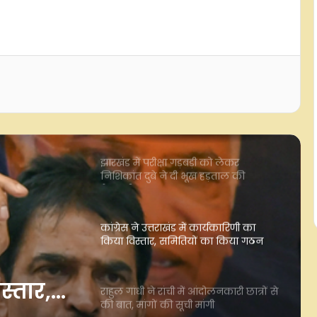
नागालैंड और अरुणाचल प्रदेश में भूस्खलन:
राहुल गांधी, प्रियंका-खड़गे ने घायलों के
जल्द स्वस्थ होने की कामना की
मुंबई में मोहन भागवत का जेन-जी और
जेन-अल्फा से संवाद: शिक्षा, राजनीति और
युवा भूमिका पर खुलकर हुई चर्चा
झारखंड में परीक्षा गड़बड़ी को लेकर
निशिकांत दुबे ने दी भूख हड़ताल की
चेतावनी
कांग्रेस ने उत्तराखंड में कार्यकारिणी का
किया विस्तार, समितियों का किया गठन
स्तार,
राहुल गांधी ने रांची में आंदोलनकारी छात्रों से
की बात, मांगों की सूची मांगी