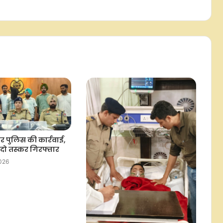
चुकी है पूरी
नागालैंड और अरुणाचल प्रदेश में भूस्खलन:
राहुल गांधी, प्रियंका-खड़गे ने घायलों के
जल्द स्वस्थ होने की कामना की
मुंबई में मोहन भागवत का जेन-जी और
जेन-अल्फा से संवाद: शिक्षा, राजनीति और
युवा भूमिका पर खुलकर हुई चर्चा
झारखंड में परीक्षा गड़बड़ी को लेकर
निशिकांत दुबे ने दी भूख हड़ताल की
चेतावनी
ूर पुलिस की कार्रवाई,
थ दो तस्कर गिरफ्तार
2026
कांग्रेस ने उत्तराखंड में कार्यकारिणी का
किया विस्तार, समितियों का किया गठन
राहुल गांधी ने रांची में आंदोलनकारी छात्रों से
की बात, मांगों की सूची मांगी