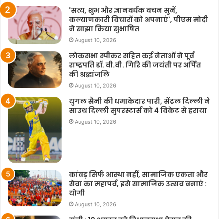
'सत्य, शुभ और ज्ञानवर्धक वचन सुनें,
कल्याणकारी विचारों को अपनाएं', पीएम मोदी
ने साझा किया सुभाषित
August 10, 2026
लोकसभा स्पीकर सहित कई नेताओं ने पूर्व
राष्ट्रपति डॉ. वी.वी. गिरि की जयंती पर अर्पित
की श्रद्धांजलि
August 10, 2026
युगल सैनी की धमाकेदार पारी, सेंट्रल दिल्ली ने
साउथ दिल्ली सुपरस्टार्स को 4 विकेट से हराया
August 10, 2026
कांवड़ सिर्फ आस्था नहीं, सामाजिक एकता और
सेवा का महापर्व, इसे सामाजिक उत्सव बनाएं :
योगी
August 10, 2026