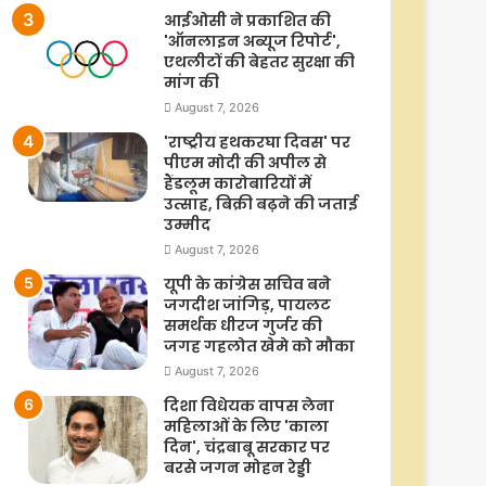
आईओसी ने प्रकाशित की
'ऑनलाइन अब्यूज रिपोर्ट',
एथलीटों की बेहतर सुरक्षा की
मांग की
August 7, 2026
'राष्ट्रीय हथकरघा दिवस' पर
पीएम मोदी की अपील से
हैंडलूम कारोबारियों में
उत्साह, बिक्री बढ़ने की जताई
उम्मीद
August 7, 2026
यूपी के कांग्रेस सचिव बने
जगदीश जांगिड़, पायलट
समर्थक धीरज गुर्जर की
जगह गहलोत खेमे को मौका
August 7, 2026
दिशा विधेयक वापस लेना
महिलाओं के लिए 'काला
दिन', चंद्रबाबू सरकार पर
बरसे जगन मोहन रेड्डी