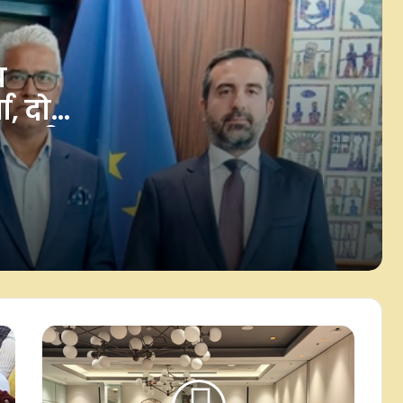
चीन के नेतृत्व में संशोधित लौह धातु सामग्री
के ऊष्मा उपचार के मूलभूत क्षेत्र में
अंतरराष्ट्रीय मानक जारी
च
ा, दोनों
चीन ने दक्षिण सूडान में स्थिरता की रक्षा
करने की आवश्यकता पर जोर दिया
ाजाही
व‍िदेशी हस्‍त‍ियों ने क‍िया हथकरघा द‍िवस का
सम्‍मान, भारतीय पर‍िधानों में नजर आए
ऑस्ट्रेलियाई उच्चायोग के अध‍िकारी
एफसीआरए हमारा आंतर‍िक मामला, बाहरी
ट‍िप्‍पणी स्‍वीकार नहीं : व‍िदेश मंत्रालय
अमेरिका में भारत की स्वतंत्रता का जश्न,
मैसाचुसेट्स ने 15 अगस्त को 'इंडिया-डे'
घोषित किया