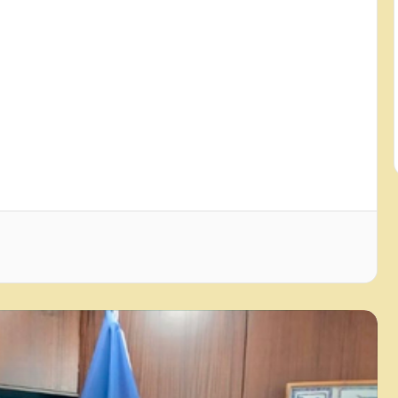
भारत और साइप्रस के बीच माइग्रेशन एग्रीमेंट
पर चर्चा, दोनों देशों के बीच सुरक्षित
आवाजाही पर जोर
पाकिस्तान, सऊदी और तुर्की का नया रक्षा
समझौता, भारत के ल‍िए बढ़ा सकता है
रणनीतिक चुनौती : विशेषज्ञ
'मेरे म‍ित्र, धन्‍यवाद', वार्ता के बाद नेतन्याहू ने
जताया प्रधानमंत्री मोदी का आभार, मजबूत
रिश्तों की बात दोहराई
ब्रिक्स शिक्षा मंत्रियों ने बैठक में सर्वसम्मति
से अपनाया 'घोषणापत्र', पांच मुख्य
प्राथमिकताएं तय