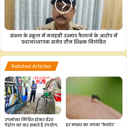
एबीएस/
संभल के स्कूल में मजहबी उन्माद फैलाने के आरोप में
F
W
T
C
S
प्रधानाध्यापक समेत तीन शिक्षक निलंबित
a
h
w
o
h
c
a
i
p
a
e
t
t
y
r
Related Articles
b
s
t
L
e
o
A
e
i
o
p
r
n
k
p
k
उपभोक्ता निश्चिंत होकर ई20
हर मच्छर का अपना 'फेवरेट'
पेट्रोल का कर सकते हैं उपयोग,