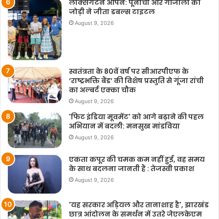
लेक्सिंगटन ओपन: पूनाचा और गोंजालो की
जोड़ी ने जीता डबल्स टाइटल
August 9, 2026
स्वतंत्रता के 80वें वर्ष पर सीआरपीएफ के
‘राष्ट्रभक्ति बैंड’ की विशेष प्रस्तुति से गूंजा रांची
का अल्बर्ट एक्का चौक
August 9, 2026
'फिट इंडिया मूवमेंट' को आगे बढ़ाने की पहल
अभियान में बदली: मनसुख मांडविया
August 9, 2026
एकता कपूर की चमक कम नहीं हुई, वह समय
के साथ बदलना जानती हैं : तेजस्वी प्रकाश
August 9, 2026
'यह सरकार अड़ियल और तानाशाह है', झारखंड
छात्र आंदोलन के समर्थन में उतरे जेएलकेएम