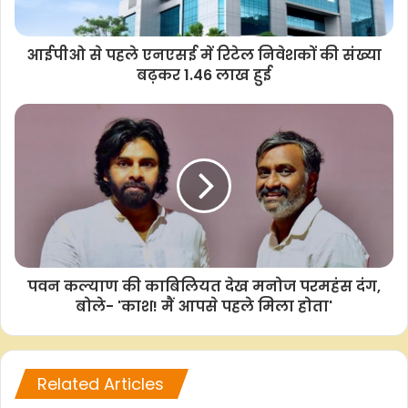
एमटी/केआर
आईपीओ से पहले एनएसई में रिटेल निवेशकों की संख्या
बढ़कर 1.46 लाख हुई
F
W
T
C
S
a
h
w
o
h
c
a
i
p
a
e
t
t
y
r
b
s
t
L
e
o
A
e
i
o
p
r
n
k
p
k
पवन कल्याण की काबिलियत देख मनोज परमहंस दंग,
बोले- 'काश! मैं आपसे पहले मिला होता'
Related Articles