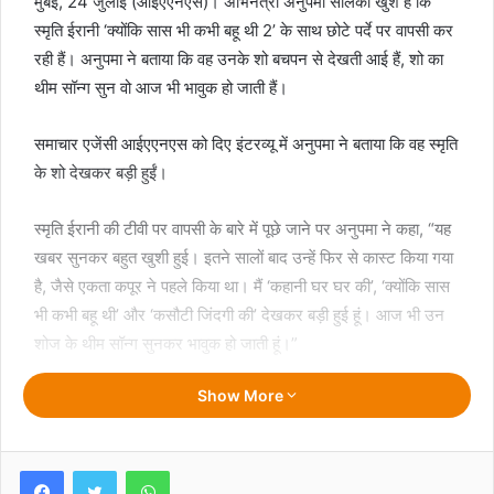
मुंबई, 24 जुलाई (आईएएनएस)। अभिनेत्री अनुपमा सोलंकी खुश हैं कि
स्मृति ईरानी ‘क्योंकि सास भी कभी बहू थी 2’ के साथ छोटे पर्दे पर वापसी कर
रही हैं। अनुपमा ने बताया कि वह उनके शो बचपन से देखती आई हैं, शो का
थीम सॉन्ग सुन वो आज भी भावुक हो जाती हैं।
समाचार एजेंसी आईएएनएस को दिए इंटरव्यू में अनुपमा ने बताया कि वह स्मृति
के शो देखकर बड़ी हुईं।
स्मृति ईरानी की टीवी पर वापसी के बारे में पूछे जाने पर अनुपमा ने कहा, “यह
खबर सुनकर बहुत खुशी हुई। इतने सालों बाद उन्हें फिर से कास्ट किया गया
है, जैसे एकता कपूर ने पहले किया था। मैं ‘कहानी घर घर की’, ‘क्योंकि सास
भी कभी बहू थी’ और ‘कसौटी जिंदगी की’ देखकर बड़ी हुई हूं। आज भी उन
शोज के थीम सॉन्ग सुनकर भावुक हो जाती हूं।”
Show More
‘जागृति – एक नई सुबह’ फेम अभिनेत्री ने आगे कहा, “हाल ही में मैंने ‘क्योंकि’
के गाने पर एक रील बनाई। काश, मैं इस वापसी का हिस्सा होती, लेकिन मैं
जहां हूं, वहां खुश हूं। मुझे उम्मीद है कि स्मृति जी का नया शो सुपरहिट होगा,
Facebook
Twitter
WhatsApp
क्योंकि यह बहुत शानदार शो है, जो दर्शकों को आज भी बहुत पसंद है।”