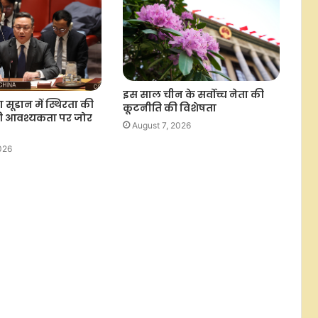
इजराइल के साथ सीमा और कैदियों के मुद्दों
पर हुई बातचीत में प्रगति हुई: लेबनान
चीनी मूल के गिरोह बने वैश्विक खतरा,
अमेरिका का दावा-ऑनलाइन ठगी से 12.5
इस साल चीन के सर्वोच्च नेता की
अरब डॉलर का नुकसान
ण सूडान में स्थिरता की
कूटनीति की विशेषता
 की आवश्यकता पर जोर
August 7, 2026
अमेरिका के यूटा में जंगल की आग बुझाते
026
समय हेलीकॉप्टर हुआ क्रैश, दो लोग लापता
भारत और साइप्रस के बीच माइग्रेशन एग्रीमेंट
पर चर्चा, दोनों देशों के बीच सुरक्षित
आवाजाही पर जोर
स्पेन से आने वालों पर इटली की अस्थायी
रोक, 15 अगस्त तक नहीं बदलेगा फैसला