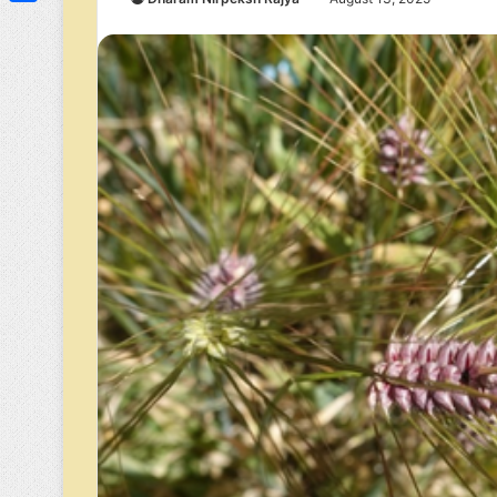
Link
Share