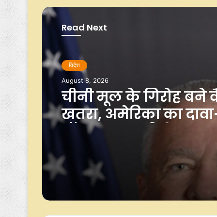
k
p
k
Read Next
विदेश
विदेश
August 8, 2026
August 8, 2026
चीनी मूल के गिरोह बने व
खतरा, अमेरिका का दावा
अमेरिका के यूटा में जंग
ऑनलाइन ठगी से 12.5 
आग बुझाते समय हेलीकॉ
डॉलर का नुकसान
हुआ क्रैश, दो लोग लापत