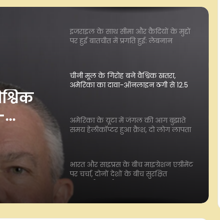
इजराइल के साथ सीमा और कैदियों के मुद्दों
पर हुई बातचीत में प्रगति हुई: लेबनान
चीनी मूल के गिरोह बने वैश्विक खतरा,
अमेरिका का दावा-ऑनलाइन ठगी से 12.5
अरब डॉलर का नुकसान
अमेरिका के यूटा में जंगल की आग बुझाते
समय हेलीकॉप्टर हुआ क्रैश, दो लोग लापता
ैश्विक
-
भारत और साइप्रस के बीच माइग्रेशन एग्रीमेंट
ल की
पर चर्चा, दोनों देशों के बीच सुरक्षित
अरब
आवाजाही पर जोर
प्टर
ा
स्पेन से आने वालों पर इटली की अस्थायी
रोक, 15 अगस्त तक नहीं बदलेगा फैसला