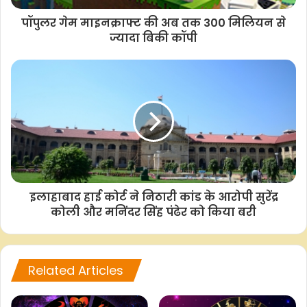
e
t
t
y
r
पॉपुलर गेम माइनक्राफ्ट की अब तक 300 मिलियन से
b
s
t
L
e
ज्यादा बिकी कॉपी
o
A
e
i
o
p
r
n
k
p
k
इलाहाबाद हाई कोर्ट ने निठारी कांड के आरोपी सुरेंद्र
कोली और मनिंदर सिंह पंढेर को किया बरी
Related Articles