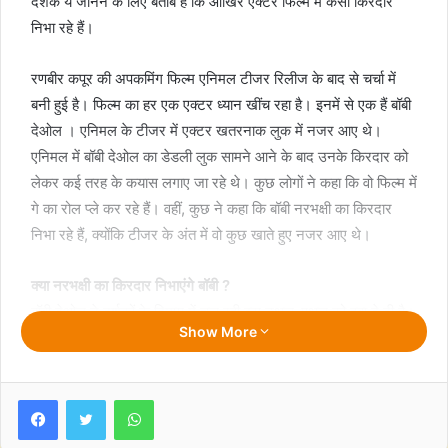
दर्शक ये जानने के लिए बेताब है कि आखिर एक्टर फिल्म में कैसा किरदार
निभा रहे हैं।
रणबीर कपूर की अपकमिंग फिल्म एनिमल टीजर रिलीज के बाद से चर्चा में
बनी हुई है। फिल्म का हर एक एक्टर ध्यान खींच रहा है। इनमें से एक हैं बॉबी
देओल । एनिमल के टीजर में एक्टर खतरनाक लुक में नजर आए थे।
एनिमल में बॉबी देओल का डेडली लुक सामने आने के बाद उनके किरदार को
लेकर कई तरह के कयास लगाए जा रहे थे। कुछ लोगों ने कहा कि वो फिल्म में
गे का रोल प्ले कर रहे हैं। वहीं, कुछ ने कहा कि बॉबी नरभक्षी का किरदार
निभा रहे हैं, क्योंकि टीजर के अंत में वो कुछ खाते हुए नजर आए थे।
क्या नरभक्षी का किरदार निभाएंगे बॉबी ?
बॉबी देओल ने दर्शकों के दिमाग में चल रही इस उथल-पुथल को हवा दे दी है।
Show More
दरअसल, बॉबी देओल ने जागरण फिल्म फेस्टिवल में हिस्सा लेने के दौरान
अपने किरदार को लेकर बात की। इस बीच उन्होंने कुछ ऐसा कह दिया कि
अब फिल्म में उनके नरभक्षी किरदार को लेकर चर्चा तेज हो गई है।
Facebook
Twitter
WhatsApp
क्या बोले एनिमल एक्टर ?