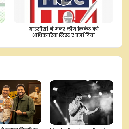
चुप्पी
'वह मुझे कभी बेटी तो कभी छोटी बहन की
तरह मानते थे', प्रदीप रावत को याद कर
स्मृति खन्ना हुईं भावुक
आईसीसी ने मेजर लीग क्रिकेट को
आधिकारिक लिस्ट ए दर्जा दिया
7 साल की उम्र में भरना पड़ता था इनकम
टैक्स, बचपन में ही स्टार बन चुके थे आदित्य
नारायण
अभिषेक कपूर : पहले फ्लॉप एक्टर फिर
बने अवॉर्ड विनिंग डायरेक्टर
गौरव मेरा कंफर्ट जोन नहीं, डॉग वाले बयान
पर आकांक्षा चमोला ने तोड़ी चुप्पी
गुलशन बावरा: रंगीन शर्ट और बिखरे बाल
देख फिल्म डिस्ट्रीब्यूटर ने कहा 'बावरा', ऐसे
बने हिंदी सिनेमा के दिग्गज गीतकार