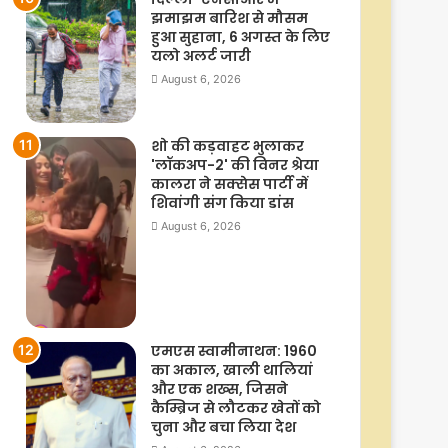
झमाझम बारिश से मौसम
हुआ सुहाना, 6 अगस्त के लिए
यलो अलर्ट जारी
August 6, 2026
शो की कड़वाहट भुलाकर
'लॉकअप-2' की विनर श्रेया
कालरा ने सक्सेस पार्टी में
शिवांगी संग किया डांस
August 6, 2026
एमएस स्वामीनाथन: 1960
का अकाल, खाली थालियां
और एक शख्स, जिसने
कैम्ब्रिज से लौटकर खेतों को
चुना और बचा लिया देश