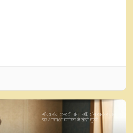
'वह मुझे कभी बेटी तो कभी छोटी बहन की
तरह मानते थे', प्रदीप रावत को याद कर
स्मृति खन्ना हुईं भावुक
7 साल की उम्र में भरना पड़ता था इनकम
टैक्स, बचपन में ही स्टार बन चुके थे आदित्य
नारायण
अभिषेक कपूर : पहले फ्लॉप एक्टर फिर
बने अवॉर्ड विनिंग डायरेक्टर
गौरव मेरा कंफर्ट जोन नहीं, डॉग वाले बयान
पर आकांक्षा चमोला ने तोड़ी चुप्पी
गुलशन बावरा: रंगीन शर्ट और बिखरे बाल
देख फिल्म डिस्ट्रीब्यूटर ने कहा 'बावरा', ऐसे
बने हिंदी सिनेमा के दिग्गज गीतकार