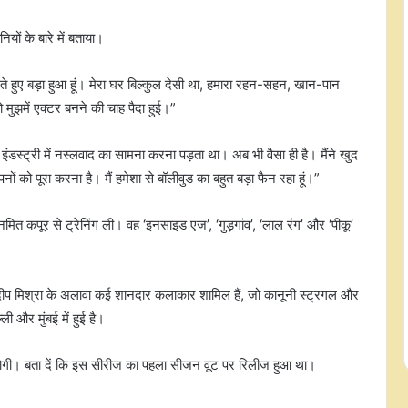
ियों के बारे में बताया।
करते हुए बड़ा हुआ हूं। मेरा घर बिल्कुल देसी था, हमारा रहन-सहन, खान-पान
ुझमें एक्टर बनने की चाह पैदा हुई।”
ें इंडस्ट्री में नस्लवाद का सामना करना पड़ता था। अब भी वैसा ही है। मैंने खुद
 को पूरा करना है। मैं हमेशा से बॉलीवुड का बहुत बड़ा फैन रहा हूं।”
नमित कपूर से ट्रेनिंग ली। वह ‘इनसाइड एज’, ‘गुड़गांव’, ‘लाल रंग’ और ‘पीकू’
सलमान खान ने प्रदीप रावत को दी
श्रद्धांजलि, बोले- आपके साथ बिताए कई
सत्यदीप मिश्रा के अलावा कई शानदार कलाकार शामिल हैं, जो कानूनी स्ट्रगल और
अच्छे पल
ी और मुंबई में हुई है।
'इसे कुर्बानी मत कहिए…', शिवांगी जोशी के
लिए फाइनलिस्ट की जगह छोड़ने पर बोले
र होगी। बता दें कि इस सीरीज का पहला सीजन वूट पर रिलीज हुआ था।
हर्षद चोपड़ा, आकांक्षा ने आरोपों पर तोड़ी
चुप्पी