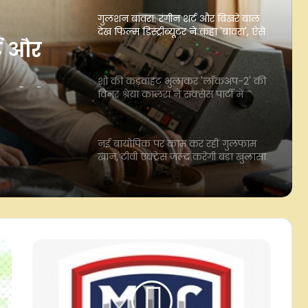
शो की कड़वाहट भुलाकर 'लॉकअप-2' की
विनर श्रेया कालरा ने सक्सेस पार्टी में
शिवांगी संग किया डांस
या
नई बायोपिक पर काम कर रहीं गुलफाम
खान, टीवी एक्ट्रेस जल्द करेंगी बड़ा खुलासा
ं
्ट और
'ये आवारापन' को सादगी और गहराई के
साथ रचा गया, अमाल मलिक ने खोले
संगीत के राज
', ऐसे
सलमान खान ने प्रदीप रावत को दी
गज
श्रद्धांजलि, बोले- आपके साथ बिताए कई
अच्छे पल
'इसे कुर्बानी मत कहिए…', शिवांगी जोशी के
लिए फाइनलिस्ट की जगह छोड़ने पर बोले
हर्षद चोपड़ा, आकांक्षा ने आरोपों पर तोड़ी