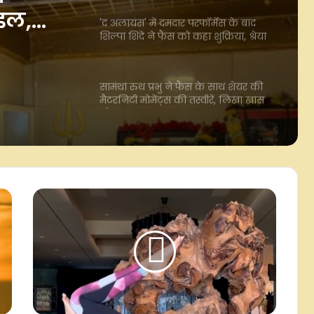
ंस को
सामंथा रुथ प्रभु ने फैंस के साथ शेयर की
मैटरनिटी मोमेंट्स की तस्वीरें, लिखा खास
जीत पर
नोट
अली गोनी की वजह से मेरे गेम में आया था
सुधार, तभी आखिर तक टिका रहा : अर्सलन
गोनी
धर्म-जाति से उठकर अगर हम पहले भारतीय
बनें तो कई समस्याएं खत्म हो जाएंगी: असित
मोदी
मेरी सफलता का श्रेय पति करण को जाता है,
हर कदम पर दिया साथ: सुरभि चंदना
रांची छात्र आंदोलन को रैपर सूरज टायलन
का समर्थन, सीएम से बोले-हम आपको वोट
देंगे, आप सही भविष्य दें