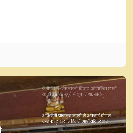
चार्ली चौहान ने भारतीय क्रिकेटर रमनदीप
सिंह संग रचाई शादी, शेयर की खूबसूरत
तस्वीरें
मैंने और कुशाल टंडन ने तय किया था कि
हम एक-दूसरे को एलिमिनेट कर सकते हैं:
जैद दरबार
जेपीएससी-जेएसएसी विवाद: आंदोलित छात्रों
के बीच रांची पहुंचे पीयूष मिश्रा, बोले-
आपकी आवाज जायज, गाया ‘आरंभ है प्रचंड’
अभिनेत्री प्राजक्ता माली ने अपनाई वीगन
लाइफस्टाइल, मंदिर में आशीर्वाद लेकर
सुनाया फैसला
'द अलायंस' में दमदार परफॉर्मेंस के बाद
शिल्पा शिंदे ने फैंस को कहा शुक्रिया, श्रेया
की जीत पर जताई खुशी
ॉर्मेंस