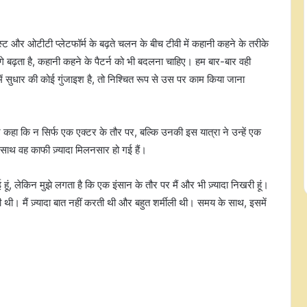
ेस्ट और ओटीटी प्लेटफॉर्म के बढ़ते चलन के बीच टीवी में कहानी कहने के तरीके
 बढ़ता है, कहानी कहने के पैटर्न को भी बदलना चाहिए। हम बार-बार वही
ें सुधार की कोई गुंजाइश है, तो निश्चित रूप से उस पर काम किया जाना
 कहा कि न सिर्फ एक एक्टर के तौर पर, बल्कि उनकी इस यात्रा ने उन्हें एक
धर्म-जाति से उठकर अगर हम पहले भारतीय
बनें तो कई समस्याएं खत्म हो जाएंगी: असित
 साथ वह काफी ज़्यादा मिलनसार हो गई हैं।
मोदी
ई हूं, लेकिन मुझे लगता है कि एक इंसान के तौर पर मैं और भी ज़्यादा निखरी हूं।
मेरी सफलता का श्रेय पति करण को जाता है,
ुखी थी। मैं ज़्यादा बात नहीं करती थी और बहुत शर्मीली थी। समय के साथ, इसमें
हर कदम पर दिया साथ: सुरभि चंदना
रांची छात्र आंदोलन को रैपर सूरज टायलन
का समर्थन, सीएम से बोले-हम आपको वोट
देंगे, आप सही भविष्य दें