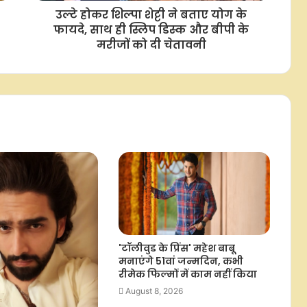
उल्टे होकर शिल्पा शेट्टी ने बताए योग के
चार्ली चौहान ने भारतीय क्रिकेटर रमनदीप
फायदे, साथ ही स्लिप डिस्क और बीपी के
सिंह संग रचाई शादी, शेयर की खूबसूरत
मरीजों को दी चेतावनी
तस्वीरें
मैंने और कुशाल टंडन ने तय किया था कि
हम एक-दूसरे को एलिमिनेट कर सकते हैं:
जैद दरबार
जेपीएससी-जेएसएसी विवाद: आंदोलित छात्रों
के बीच रांची पहुंचे पीयूष मिश्रा, बोले-
आपकी आवाज जायज, गाया ‘आरंभ है प्रचंड’
अभिनेत्री प्राजक्ता माली ने अपनाई वीगन
लाइफस्टाइल, मंदिर में आशीर्वाद लेकर
सुनाया फैसला
'टॉलीवुड के प्रिंस' महेश बाबू
मनाएंगे 51वां जन्मदिन, कभी
रीमेक फिल्मों में काम नहीं किया
'द अलायंस' में दमदार परफॉर्मेंस के बाद
शिल्पा शिंदे ने फैंस को कहा शुक्रिया, श्रेया
August 8, 2026
की जीत पर जताई खुशी