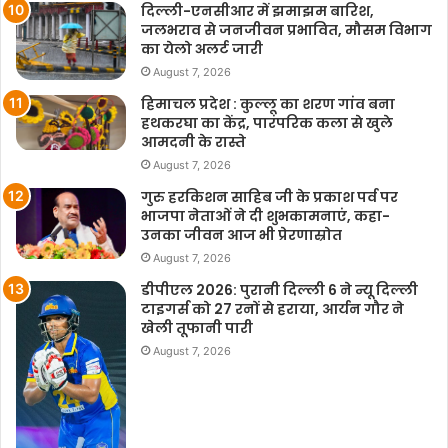
दिल्ली-एनसीआर में झमाझम बारिश,
जलभराव से जनजीवन प्रभावित, मौसम विभाग
का येलो अलर्ट जारी
August 7, 2026
हिमाचल प्रदेश : कुल्लू का शरण गांव बना
हथकरघा का केंद्र, पारंपरिक कला से खुले
आमदनी के रास्ते
August 7, 2026
गुरु हरकिशन साहिब जी के प्रकाश पर्व पर
भाजपा नेताओं ने दी शुभकामनाएं, कहा-
उनका जीवन आज भी प्रेरणास्रोत
August 7, 2026
डीपीएल 2026: पुरानी दिल्ली 6 ने न्यू दिल्ली
टाइगर्स को 27 रनों से हराया, आर्यन गौर ने
खेली तूफानी पारी
August 7, 2026