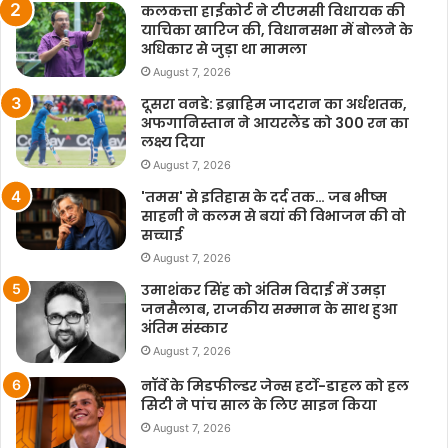
कलकत्ता हाईकोर्ट ने टीएमसी विधायक की
याचिका खारिज की, विधानसभा में बोलने के
अधिकार से जुड़ा था मामला
August 7, 2026
दूसरा वनडे: इब्राहिम जादरान का अर्धशतक,
अफगानिस्तान ने आयरलैंड को 300 रन का
लक्ष्य दिया
August 7, 2026
'तमस' से इतिहास के दर्द तक… जब भीष्म
साहनी ने कलम से बयां की विभाजन की वो
सच्चाई
August 7, 2026
उमाशंकर सिंह को अंतिम विदाई में उमड़ा
जनसैलाब, राजकीय सम्मान के साथ हुआ
अंतिम संस्कार
August 7, 2026
नॉर्वे के मिडफील्डर जेन्स हर्टो-डाहल को हल
सिटी ने पांच साल के लिए साइन किया
August 7, 2026