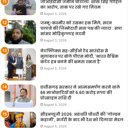
जीआईडीसी जमीन घोटाला: शक्ति सिंह गोहिल
का आरोप, ताक पर रखे गए नियम
August 5, 2026
जम्मू-कश्मीर को उसका हक मिले, सदन
चलाने की जिम्मेदारी सत्ता पक्ष की ज्यादा : सपा
सांसद मोहिबुल्लाह नदवी
August 5, 2026
नेटफ्लिक्स सह-सीईओ टेड सारंडोस से
मुलाकात पर बोले पीएम मोदी, 'भारत वैश्विक
कंटेंट हब बनने की क्षमता रखता है'
August 5, 2026
छत्तीसगढ़ सरकार ने आत्मसमर्पण करने वाले
66 माओवादियों को 6.60 करोड़ रुपए की
प्रोत्साहन राशि दी
August 5, 2026
सीडब्ल्यूजी 2026: अरुंधति चौधरी की 'गोल्डन
कहानी', सर्जरी के बाद भी देश को दिलाया मेडल
August 5, 2026