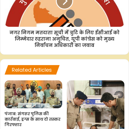
F
W
T
C
S
a
h
w
o
h
c
a
i
p
a
e
t
t
y
r
नगर निगम मतदाता सूची में त्रुटि के लिए ईसीआई को
b
s
t
L
e
जिम्मेदार ठहराना अनुचित, यूपी कांग्रेस को मुख्य
o
A
e
i
निर्वाचन अधिकारी का जवाब
o
p
r
n
k
p
k
Related Articles
पंजाब: संगरूर पुलिस की
कार्रवाई, ड्रग्स के साथ दो तस्कर
गिरफ्तार