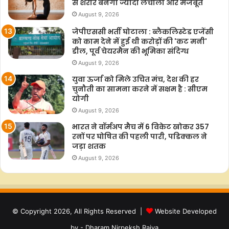
से शरीर बनेगा ज्यादा लचीला और मजबूत
August 9, 2026
जेपीएससी भर्ती घोटाला : ब्लैकलिस्टेड एजेंसी
को काम देने में हुई थी करोड़ों की 'कट मनी'
डील, पूर्व चेयरमैन की भूमिका संदिग्ध
August 9, 2026
युवा ऊर्जा को मिले उचित मंच, देश की हर
चुनौती का सामना करने में सक्षम है : सीएम
योगी
August 9, 2026
भारत ने वॉर्मअप मैच में 6 विकेट खोकर 357
रनों पर घोषित की पहली पारी, पडिक्कल ने
जड़ा शतक
August 9, 2026
© Copyright 2026, All Rights Reserved |
Website Developed
by - Dharam Nirpeksh Rajya