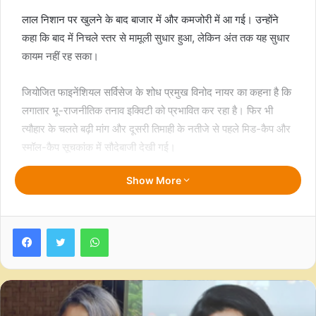
लाल निशान पर खुलने के बाद बाजार में और कमजोरी में आ गई। उन्होंने
कहा कि बाद में निचले स्तर से मामूली सुधार हुआ, लेकिन अंत तक यह सुधार
कायम नहीं रह सका।
जियोजित फाइनेंशियल सर्विसेज के शोध प्रमुख विनोद नायर का कहना है कि
लगातार भू-राजनीतिक तनाव इक्विटी को प्रभावित कर रहा है। फिर भी
त्यौहार के चलते बढ़ी मांग और दूसरी तिमाही के नतीजे से पहले मिड-कैप और
स्मॉल-कैप सूचकांक में सौदेबाजी देखी गई।
Show More
उन्होंने कहा, अगर तेल की कीमत लगातार बढ़ती रहती है, तो इससे परिचालन
लागत बढ़ सकती है, जिससे संभावित रूप से मार्जिन पर दबाव पड़ सकता है।
Facebook
Twitter
WhatsApp
जैसे-जैसे कमाई का मौसम पूरे जोरों पर होगा, निवेशक अपने पोर्टफोलियो के
पुनर्गठन के लिए नया दृष्टिकोण अपनाना चाहेंगे।
प्रोग्रेसिव शेयर्स के निदेशक आदित्य गग्गर ने सेक्टर-वार प्रदर्शन पर कहा,
मेटल का प्रदर्शन सबसे अच्छा रहा, इसके बाद पीएसयू बैंक और ऑटो का