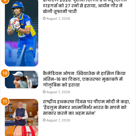
डीपीएल 2026: पुरानी दिल्ली 6 ने न्यू दिल्ली
टाइगर्स को 27 रनों से हराया, आर्यन गौर ने
खेली तूफानी पारी
August 7, 2026
कैनेडियन ओपन: स्वियातेक ने हासिल किया
अंतिम-16 का टिकट, एकतरफा मुकाबले में
गोलुबिक को हराया
August 7, 2026
राष्ट्रीय हथकरघा दिवस पर पीएम मोदी ने कहा,
'हैंडलूम सेक्टर आत्मनिर्भर भारत के सपने को
साकार करने का अहम स्तंभ'
August 7, 2026