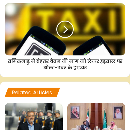
o
p
r
n
k
p
k
तमिलनाडु में बेहतर वेतन की मांग को लेकर हड़ताल पर
ओला-उबर के ड्राइवर
Related Articles