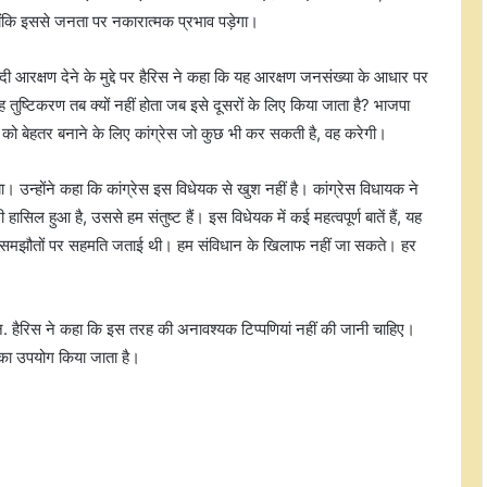
 क्योंकि इससे जनता पर नकारात्मक प्रभाव पड़ेगा।
ीसदी आरक्षण देने के मुद्दे पर हैरिस ने कहा कि यह आरक्षण जनसंख्या के आधार पर
तुष्टिकरण तब क्यों नहीं होता जब इसे दूसरों के लिए किया जाता है? भाजपा
श को बेहतर बनाने के लिए कांग्रेस जो कुछ भी कर सकती है, वह करेगी।
 उन्होंने कहा कि कांग्रेस इस विधेयक से खुश नहीं है। कांग्रेस विधायक ने
ासिल हुआ है, उससे हम संतुष्ट हैं। इस विधेयक में कई महत्वपूर्ण बातें हैं, यह
हले कई समझौतों पर सहमति जताई थी। हम संविधान के खिलाफ नहीं जा सकते। हर
प्रधानमंत्री मोदी ने हिमाचल के चंबा में बस
दुर्घटना में सात लोगों की मौत पर जताया
दुख
एन. हैरिस ने कहा कि इस तरह की अनावश्यक टिप्पणियां नहीं की जानी चाहिए।
तमिलनाडु के डेयरी नेटवर्क में 22,500
ी का उपयोग किया जाता है।
दुधारू गायें जोड़ने की तैयारी, ग्रामीणों को दी
जाएंगी मुफ्त
असम में बाढ़ से 13 जिलों में 15 लाख से
अधिक लोग प्रभावित, मृतकों की संख्या 98