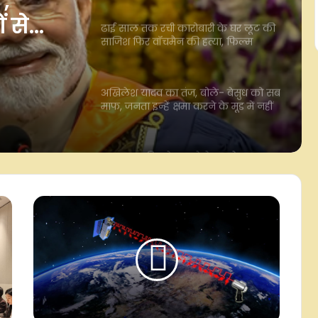
डायरेक्टर के ड्राइवर समेत 5 गिरफ्तार
',
ं से
अखिलेश यादव का तंज, बोले- बेसुध को सब
माफ, जनता इन्हें क्षमा करने के मूड में नहीं
री के
वॉचमैन
लगातार बारिश के चलते केरल के सात
र के
जिलों में ऑरेंज अलर्ट जारी
प्रधानमंत्री मोदी ने हिमाचल के चंबा में बस
दुर्घटना में सात लोगों की मौत पर जताया
दुख
तमिलनाडु के डेयरी नेटवर्क में 22,500
दुधारू गायें जोड़ने की तैयारी, ग्रामीणों को दी
जाएंगी मुफ्त
असम में बाढ़ से 13 जिलों में 15 लाख से