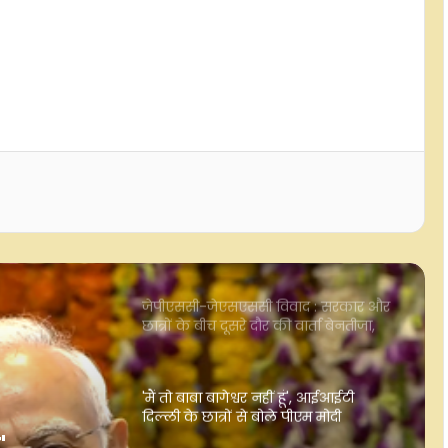
तक पहुंची
बसपा संग ब्राह्मण समाज के जुड़ाव से
विचलित होकर सपा ने पीडीए में 'पी' से जोड़ा
'पंडित': मायावती
'लोहिया के विचारों को त्याग परिवारवाद को
बनाया राजनीति का आधार', अखिलेश यादव
पर ब्रजेश पाठक का हमला
जेपीएससी-जेएसएससी विवाद : सरकार और
छात्रों के बीच दूसरे दौर की वार्ता बेनतीजा,
आंदोलन 15वें दिन भी जारी
'मैं तो बाबा बागेश्वर नहीं हूं', आईआईटी
दिल्ली के छात्रों से बोले पीएम मोदी
ढाई साल तक रची कारोबारी के घर लूट की
साजिश फिर वॉचमैन की हत्या, फिल्म