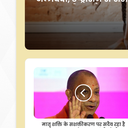
हजार रुपए घोषित था इन
पेट और हिप की चर्बी को क
अलविदा, उष्ट्रासन से शर
ज्यादा लचीला और मजबू
मातृ शक्ति के सशक्तीकरण पर सदैव रहा है