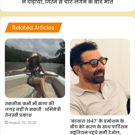
ने दौड़ाया, गिरने से चोट लगने के बाद मौत
k
p
k
Related Articles
तकनीक कभी भी कला की
जगह नहीं ले सकती : अभिनेत्री
तेजस्वी प्रकाश
'बंटवारा 1947' के प्रमोशन के
August 10, 2026
बीच बेटे करण के साथ पार्टिशन
म्यूजियम पहुंचे सनी देओल,