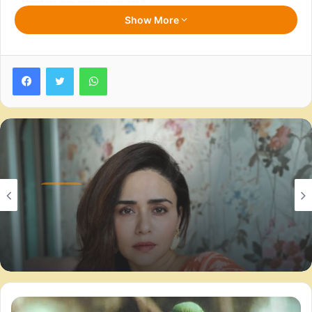
जिसमें वह बेहद खूबसूरत लग रही हैं।
Show More
अर्जुन ब्लैक कलर के आउटफिट में नजर आ रहे है। उन्होंने मलाइका को
पीछे से हग किया हुआ है। एक्टर ने पोस्ट को कैप्शन दिया, ”जन्मदिन मुबारक
Facebook
Twitter
WhatsApp
हो बेबी!!! ये तस्वीर हमारी है, आप मुस्कान, खुशी, रोशनी लेकर आती हैं और मैं
हमेशा आपका साथ दूंगा।”
अर्जुन ने अपनी पोस्ट में जेम्स ब्लंट के गाने ‘यू आर ब्यूटीफुल’ का म्यूजिक
दिया है।
एंटर्टेन्मेंट
मलाइका ने अर्जुन की पोस्ट पर कमेंट किया, “लव यू…”
August 10, 2026
पर्सनल लाइफ पर अफवाह फैलाने वालों पर
पोस्ट को आयुष्मान खुराना और अनन्या पांडे ने लाइक किया है।
अमृता खानविलकर हुईं सख्त, कानूनी कार्रवाई
की चेतावनी
वर्कफ्रंट की बात करें तो, मलाइका को आखिरी बार 2022 की फिल्म ‘एन
एक्शन हीरो’ में ‘आप जैसा कोई’ गाने में देखा गया था। फिल्म में आयुष्मान
खुराना और जयदीप अहलावत मुख्य भूमिका में हैं।