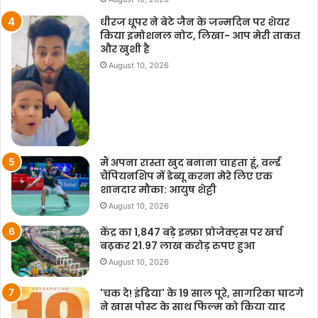
धीरज धूपर ने बेटे जैन के जन्मदिन पर शेयर
किया इमोशनल नोट, लिखा- आप मेरी ताकत
और खुशी है
August 10, 2026
मैं अपना रास्ता खुद बनाना चाहता हूं, वर्ल्ड
चैंपियनशिप में डेब्यू करना मेरे लिए एक
शानदार मौका: आयुष शेट्टी
August 10, 2026
केंद्र का 1,847 बड़े इन्फ्रा प्रोजेक्ट्स पर खर्च
बढ़कर 21.97 लाख करोड़ रुपए हुआ
August 10, 2026
'चक दे! इंडिया' के 19 साल पूरे, सागरिका घाटगे
ने खास पोस्ट के साथ फिल्म को किया याद