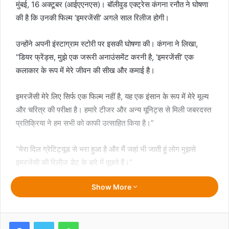
मुंबई, 16 अक्टूबर (आईएएनएस)। बॉलीवुड एक्ट्रेस कंगना रनौत ने घोषणा
की है कि उनकी फिल्म ‘इमरजेंसी’ अगले साल रिलीज होगी।
उन्होंने अपनी इंस्टाग्राम स्टोरी पर इसकी घोषणा की। कंगना ने लिखा,
“डियर फ्रेंड्स, मुझे एक जरूरी अनाउंसमेंट करनी है, ‘इमरजेंसी’ एक
कलाकार के रूप में मेरे जीवन की सीख और कमाई है।
इमरजेंसी मेरे लिए सिर्फ एक फिल्म नहीं है, यह एक इंसान के रूप में मेरे मूल्य
और चरित्र की परीक्षा है। हमारे टीजर और अन्य यूनिट्स से मिली जबरदस्त
प्रतिक्रिया ने हम सभी को काफी उत्साहित किया है।”
“मेरा दिल ग्रेटिट्यूड से भरा हुआ है और मैं जहां भी जाती हूं लोग मुझसे
इमरजेंसी की रिलीज डेट के बारे में पूछते हैं।”
Show More
उन्होंने कहा, ”हमने इमरजेंसी रिलीज की तारीख 24 नवंबर 2023 अनाउंस
की थी, लेकिन मेरी बैक-टू-बैक रिलीज होने वाली फिल्मों के कैलेंडर में सभी
बदलावों और 2024 के लास्ट क्वार्टर के ओवर पैक होने के कारण हमने
Facebook
Twitter
WhatsApp
इमरजेंसी को अगले साल (2024) में शिफ्ट करने का फैसला किया है।”