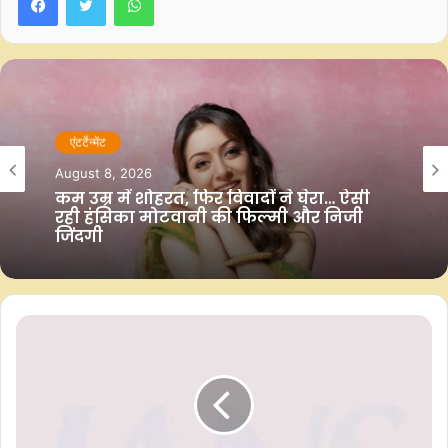
कंगना ने कहा कि जल्द ही नई रिलीज डेट की घोषणा की जाएगी।
”नई रिलीज की तारीख जल्द ही घोषित की जाएगी, कृपया अपना साथ बनाए
रखें। फिल्म के लिए आपकी प्रत्याशा, जिज्ञासा और उत्साह बहुत मायने
एंटर्टेन्मेंट
रखता है, आपकी कंगना रनौत।”
August 8, 2026
कम उम्र में शोहरत, फिर विवादों ने घेरा… ऐसी
‘इमरजेंसी’ कंगना रनौत द्वारा निर्देशित और निर्मित एक जीवनी पर आधारित
रही हंसिका मोटवानी की फिल्मी और निजी
ऐतिहासिक ड्रामा फिल्म है।
जिंदगी
भारत के आपातकाल पर आधारित इस फिल्म में कंगना ने पूर्व प्रधानमंत्री
इंदिरा गांधी का किरदार निभाया है। फिल्म में अनुपम खेर, श्रेयस तलपड़े,
महिमा चौधरी और मिलिंद सोमन भी प्रमुख भूमिकाओं में हैं।
–आईएएनएस
पीके/एबीएम